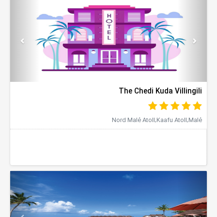
evious
Next
The Chedi Kuda Villingili
Nord Malé Atoll,Kaafu Atoll,Malé
evious
Next