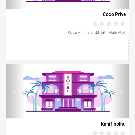
Coco Prive
Kuda Hithi Island,North Male Atoll
evious
Next
Kanifinolhu