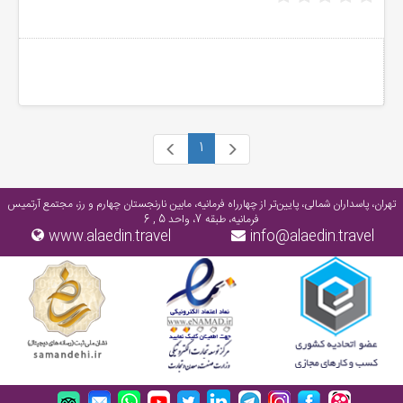
1
تهران، پاسداران شمالی، پایین‌تر از چهارراه فرمانیه، مابین نارنجستان چهارم و رز، مجتمع آرتمیس
فرمانیه، طبقه 7، واحد 5 , 6
www.alaedin.travel
info@alaedin.travel