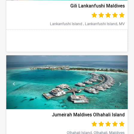
Gili Lankanfushi Maldives
Lankanfushi Island , Lankanfushi Island, MV
evious
Next
Jumeirah Maldives Olhahali Island
Olhahali Island, Olhahali, Maldives