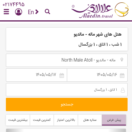
02174495
En
هتل های شهر
ماله - مالدیو
1 شب ، 1 اتاق ، 1 بزرگسال
ماله - مالدیو - North Male Atoll
جستجو
پیش فرض
ستاره هتل
بالاترین امتیاز
کمترین قیمت
بیشترین قیمت