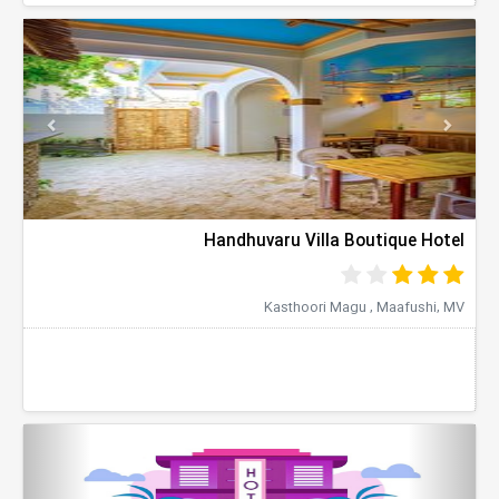
evious
Next
Handhuvaru Villa Boutique Hotel
Kasthoori Magu , Maafushi, MV
evious
Next