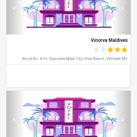
Vinorva Maldives
Block No. # 31, Opposite Male' City View Beach, Vilimalé, MV
evious
Next