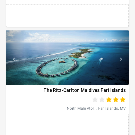
evious
Next
The Ritz-Carlton Maldives Fari Islands
North Male Atoll, , Fari Islands, MV