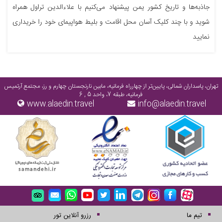
جاذبه‌ها و تاریخ کشور یمن پیشنهاد می‌کنیم با علاءالدین تراول همراه
شوید و با چند کلیک آسان محل اقامت و بلیط هواپیمای خود را خریداری
نمایید
تهران، پاسداران شمالی، پایین‌تر از چهارراه فرمانیه، مابین نارنجستان چهارم و رز، مجتمع آرتمیس
فرمانیه، طبقه 7، واحد 5 , 6
www.alaedin.travel
info@alaedin.travel
تیم ما
رزرو آنلاین تور