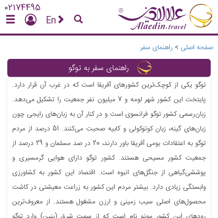
02174495
En
صفحه اصلی
>
راهنمای سفر
راهنمای سفر به توگو
توگو یکی از کوچک‌ترین کشورهای آفریقا است که در غرب آن قرار دارد.
پایتخت این کشور شهر لومه و 7 میلیون نفر جمعیت را تشکیل می‌دهد.
زبان‌رسمی کشور توگو فرانسوی است و در کنار آن به زبان‌های رایجی چون
زبان‌های گینه، زبان کوتوکولی و کابیه صحبت می‌کنند. 51 درصد از مردم
توگو به اعتقادات بومی آفریقا باور دارند، 20 در صد مسلمان و 29 درصد از
جمعیت کشور مسیحی هستند. کشور توگو دارای هوایی گرمسیری و
پوششی‌گیاهی از جنگل‌های انبوه است. اقتصاد این کشور به کشاورزی
وابستگی زیادی دارد. بیشتر مردم این کشور به زراعت معیشتی در کاشت
محصول‌های اصلی سیب زمینی و ارزن مشغول هستند. از معروف‌ترین
رود‌های این کشور مونو نام است که از سمت شرق (بنین) وارد توگو