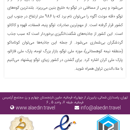
می‌شود و پس از مسافتی در توگو به خلیج بنین می‌ریزد. بلند‌ترین کوه‌های
توگو «قله مونت آگو» را می‌توان نام برد که با 986 متر ارتفاع در جنوب این
کشور قرار گرفته است. از مهم‌ترین صادرات توگو پنبه، فسفات، قهوه و کاکائو
است. این کشور از جاذبه‌های شگفت‌انگیزی برخوردار است که سبب جذب
گردشگران بی‌شماری می‌شود. از جمله این جاذبه‌ها می‌توان کوتاماکو
(منطقه نیمه کوهستانی)، موزه ملی توگو، بازار بزرگ لومه، پارک ملی فازائو،
پارک ملی کران اشاره کرد. برای گشتن در کشور زیبای توگو پیشنهاد می‌کنیم
با علاءالدین تراول همراه شوید.
تهران، پاسداران شمالی، پایین‌تر از چهارراه فرمانیه، مابین نارنجستان چهارم و رز، مجتمع آرتمیس
فرمانیه، طبقه 7، واحد 5 , 6
www.alaedin.travel
info@alaedin.travel