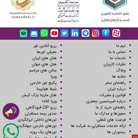
تیم ما
رزرو آنلاین تور
تماس با ما
معرفی تورها
خدمات ما
هتل های ایران
نظرات کاربران
هتل های جهان
وبلاگ
سالن های مراسم
جاذبه ها
ویزا
راهنمای سفر
پکیج تور خارجی
درباره ایران
بلیط هواپیما
قوانین و مقررات
هتل مارینا پارک کیش
درباره امیرحسین جعفری
ویزا کانادا
راهنمای خرید از ما
رزرو CIP فرودگاهی
مجوزها و مدارک ما
صدور بیمه مسافرتی
فرصت های شغلی
تورهای داخلی ایرانگردی
ارائه خدمات مسافرتی به شرکت ها
تورهای خارجی جهانگردی
رستوران ها
تورهای یک روزه