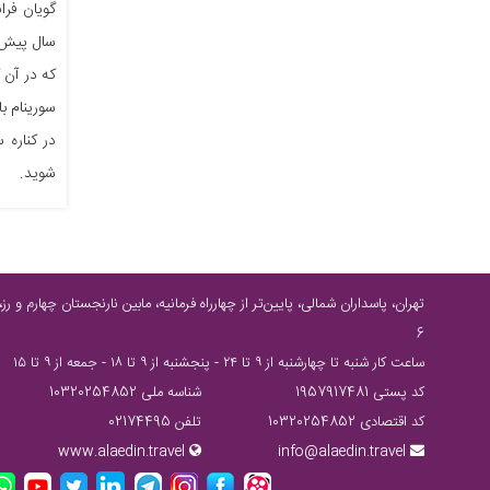
گویان فرا
سال پیش ا
که در آن 
سورینام ب
در کناره 
شوید.
6
ساعت كار شنبه تا چهارشنبه از ٩ تا ٢٤ - پنجشنبه از ٩ تا ١٨ - جمعه از ٩ تا ١٥
کد پستی 1957917481
شناسه ملی 10320254852
کد اقتصادی 10320254852
تلفن 02174495
www.alaedin.travel
info@alaedin.travel