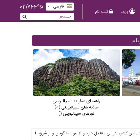
02174495
فارسی
ورود
ثبت نام
ام
راهنمای سفر به سیپالیوینی
جاذبه های
سیپالیوینی
(0)
تورهای
سیپالیوینی
()
. این کشور هوایی معتدل دارد و از غرب با گویان و از شرق با