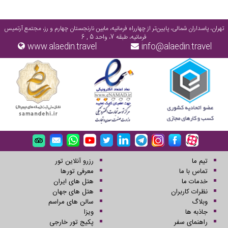
تهران، پاسداران شمالی، پایین‌تر از چهارراه فرمانیه، مابین نارنجستان چهارم و رز، مجتمع آرتمیس
فرمانیه، طبقه 7، واحد 5 , 6
www.alaedin.travel
info@alaedin.travel
تیم ما
رزرو آنلاین تور
تماس با ما
معرفی تورها
خدمات ما
هتل های ایران
نظرات کاربران
هتل های جهان
وبلاگ
سالن های مراسم
جاذبه ها
ویزا
راهنمای سفر
پکیج تور خارجی