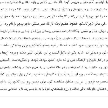
را اقیانوس آرام جنوبی دربرمی‌گیرد. اقتصاد این کشور بر پایه معادن طلا، نقره و مس
در بعضی مناطق هم زبان س
سرخپوست در کشور پرو زندگی می‌کنند. 12 جاذبه تاریخی و طبیعی
ملی مانو، شهر کاسکو، خطوط عظیم‌الجثه نازاکا، شهر سنگی ماچو پیچو را نام برد. از 
 مورای، بقایای تمدن اینکاها در دره مقدس روستای پیزاک و چندین و چند اثر تاریخی
 همراه دارند. خطوط نازاکا، خطوطی بزرگ و عظیم الجثه‌ای هستند که در دشت‌ه
ت، وال، میمون و غیره کشیده شده‌اند. فرضیه‌های گوناگونی برای چگونگی ساخت ا
فرد و دیدنی‌اند. شاید یکی از دلایل کشیدن این نقوش آئینی باشد و مردم آن‌ها ر
و در کنار تاریخ و فرهنگ غنی‌ای که دارد، کشور رودها، کوه‌ها و جنگل‌هاست. قسمتی از 
بدیلی را خلق می‌کند که چشمان هر علاقه‌مندی را به سوی خود می‌کشاند. همچنین 
ن تنوع زیستگاه‌ در پرو آن را به یکی از مکان‌های مناسب زندگی برای جانوران، گی
صر به فردی را در این مناطق مشاهده کرد. برای دیدن پرو این کشور زیبا با تیم 
ذهنتان جاودانه باقی بماند و رزرو بلیط‌های خود را به ما بسپارید تا با انتخابی منا