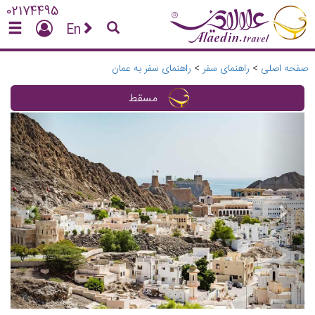
02174495
En
صفحه اصلی
>
راهنمای سفر
>
راهنمای سفر به عمان
مسقط
vious
Next