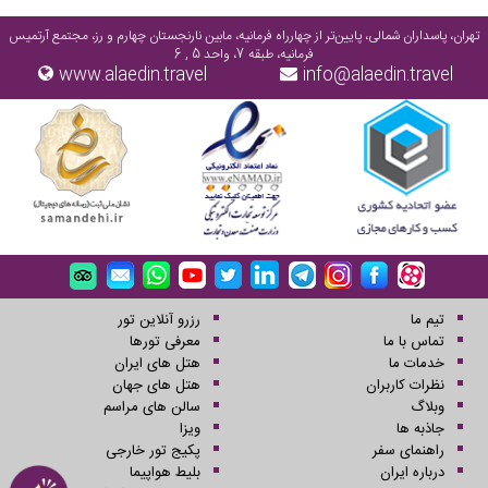
تهران، پاسداران شمالی، پایین‌تر از چهارراه فرمانیه، مابین نارنجستان چهارم و رز، مجتمع آرتمیس
فرمانیه، طبقه 7، واحد 5 , 6
www.alaedin.travel
info@alaedin.travel
تیم ما
رزرو آنلاین تور
تماس با ما
معرفی تورها
خدمات ما
هتل های ایران
نظرات کاربران
هتل های جهان
وبلاگ
سالن های مراسم
جاذبه ها
ویزا
راهنمای سفر
پکیج تور خارجی
درباره ایران
بلیط هواپیما