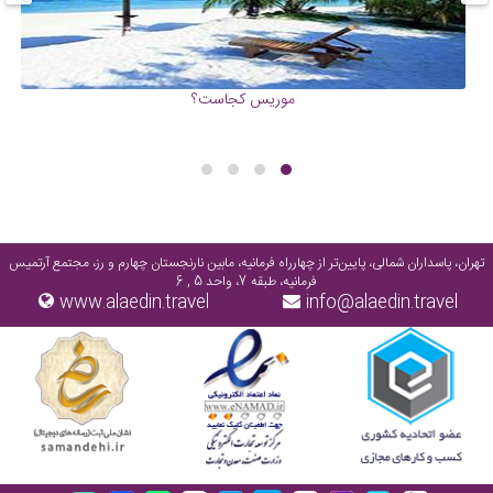
موریس کجاست؟
تهران، پاسداران شمالی، پایین‌تر از چهارراه فرمانیه، مابین نارنجستان چهارم و رز، مجتمع آرتمیس
فرمانیه، طبقه 7، واحد 5 , 6
www.alaedin.travel
info@alaedin.travel