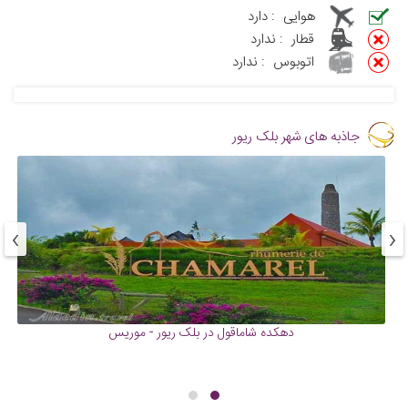
هوایی
:
دارد
قطار
:
ندارد
اتوبوس
:
ندارد
جاذبه های شهر بلک ریور
›
‹
دهکده شاماقول در بلک ریور - موریس