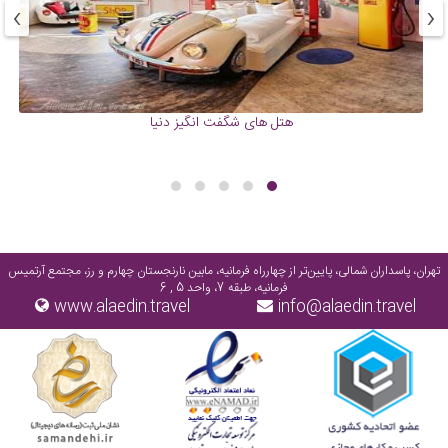
›
‹
هتل های شگفت انگیز دنیا
تهران، پاسداران شمالی، پایین‌تر از چهارراه فرمانیه، مابین نارنجستان چهارم و رز، مجتمع آرتمیس
فرمانیه، طبقه 7، واحد 5 , 6
www.alaedin.travel
info@alaedin.travel