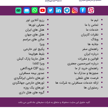
تیم ما
رزرو آنلاین تور
تماس با ما
معرفی تورها
خدمات ما
هتل های ایران
نظرات کاربران
هتل های جهان
وبلاگ
سالن های مراسم
جاذبه ها
ویزا
راهنمای سفر
پکیج تور خارجی
درباره ایران
بلیط هواپیما
قوانین و مقررات
هتل مارینا پارک کیش
درباره امیرحسین جعفری
ویزا کانادا
راهنمای خرید از ما
رزرو CIP فرودگاهی
مجوزها و مدارک ما
صدور بیمه مسافرتی
فرصت های شغلی
تورهای داخلی ایرانگردی
ارائه خدمات مسافرتی به شرکت ها
تورهای خارجی جهانگردی
رستوران ها
تورهای یک روزه
گروه های هتل داری
کلیه حقوق این سایت محفوظ و متعلق به شرکت سفرهای علاءالدین می باشد