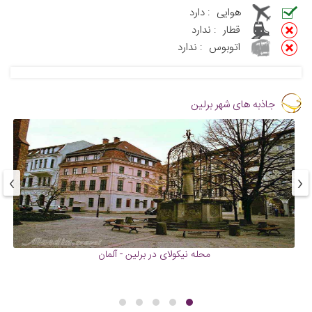
هوایی
:
دارد
قطار
:
ندارد
اتوبوس
:
ندارد
جاذبه های شهر برلین
›
‹
محله نیکولای در برلین - آلمان