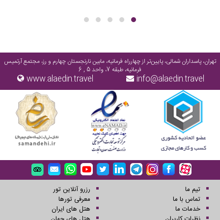
تهران، پاسداران شمالی، پایین‌تر از چهارراه فرمانیه، مابین نارنجستان چهارم و رز، مجتمع آرتمیس
فرمانیه، طبقه 7، واحد 5 , 6
www.alaedin.travel
info@alaedin.travel
تیم ما
رزرو آنلاین تور
تماس با ما
معرفی تورها
خدمات ما
هتل های ایران
نظرات کاربران
هتل های جهان