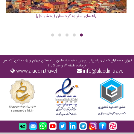
راهنمای سفر به گرجستان (بخش اول)
تهران، پاسداران شمالی، پایین‌تر از چهارراه فرمانیه، مابین نارنجستان چهارم و رز، مجتمع آرتمیس
فرمانیه، طبقه 7، واحد 5 , 6
www.alaedin.travel
info@alaedin.travel