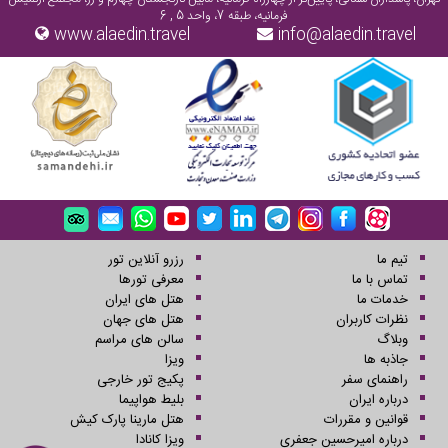
فرمانیه، طبقه 7، واحد 5 , 6
www.alaedin.travel
info@alaedin.travel
تیم ما
رزرو آنلاین تور
تماس با ما
معرفی تورها
خدمات ما
هتل های ایران
نظرات کاربران
هتل های جهان
وبلاگ
سالن های مراسم
جاذبه ها
ویزا
راهنمای سفر
پکیج تور خارجی
درباره ایران
بلیط هواپیما
قوانین و مقررات
هتل مارینا پارک کیش
درباره امیرحسین جعفری
ویزا کانادا