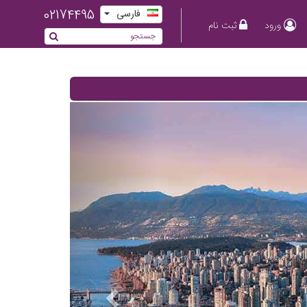
02174495
فارسی
ورود
ثبت نام
Previous