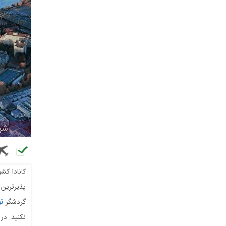
شهر
کانادا کش
پذیرترین 
گردشگر
تو
نکنید. در