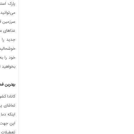
پارک استن
می‌توانید
سرزمین قص
غذاهای مح
جدید را 
خوشحالیشان
خود را به
بخواهید تا
بهترین فص
کانادا کش
تماشای پد
اینکه دما
این جهت م
تعطیلات ت