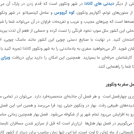
لی از دیگر
دیدنی‌ های کانادا
در شهر ونکوور است که قدم زدن در پارک آن می‌تو
 از ستون‌های توتم، آکواریم ونکوور،
کوه گرووس
و ساحل کیتسیلانو در شهر ونکو
ه‌ها است که چیزهای عجیب و غریب و تفریحات فراوان در آن می‌تواند شما را شیفت
لی این کشور مثل سوپ نخود فرنگی را تست کرده و حسابی از طعم آن‌ لذت ببرید. می
امتحان کنید. در نهایت با صنایع دستی چوبی این کشور مانند ماسک چوبی، اط
 شوید. اگر می‌خواهید سفری به یادماندنی را به شهر ونکوور کانادا تجربه کنید با تو
 کارشناسان حرفه‌ای ما بسپارید. همچنین این امکان را دارید برای دریافت
ویزای 
 شما را راهنمایی کنند.
ل سفر به ونکوور
وری چهارفصل است و هر فصل آن جاذبه‌ای منحصربه‌فرد دارد. می‌توان در تمامی ماه‌
یده‌های طبیعی رفت. بهار در ونکوور خیلی زود فرا می‌رسد و همین امر، این فص
 رو به افزایش می‌رود تمام شهر پر از شکوفه می‌شود. فصل بهار همچنین زمانی مناس
ی‌گوییم در فصل بهار هتل‌ها ارزان‌تر است که قبل از سرازیر شدن مسافران تابس
ابستانی از ماه ژوئن تا اوت است، اما این تنها زمان مناسب برای دیدار از کشور کان