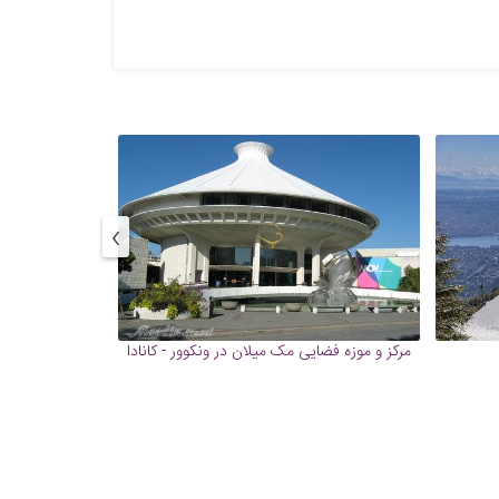
›
مرکز و موزه فضایی مک میلان در ونکوور - کانادا
جزیره گر