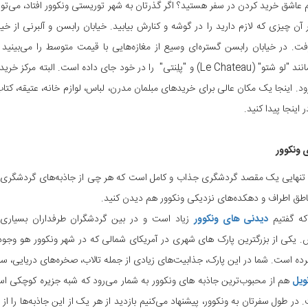
م عاشق خرید کردن در سفر هستید؟ اگر گذرتان به شهر توریستی ونکوور افتاد، می‌تو
 آن چیزی که لازم دارید را در گوشه و کنارش بیابید. خیابان رابسن و آلبرنی از
فت. در خیابان رابسن گستره‌ای وسیع از مغازه‌هایی با قیمت متوسط را می‌بینید ک
کانادایی مانند "لو شتو" (Le Chateau) و "پلِنتی" را در خود جای داده ا
ود. اینجا یک مکان عالی برای خریدهای مبلمان مدرن، لباس، لوازم خانه، عتیقه، کت
 اینجا پیدا کنید.
 ونکوور
 تنهایی یک مقصد گردشگری جذاب و کامل است که هر چی از جاذبه‌های گردشگری در 
ناطق اطراف و دهکده‌های نزدیکی ونکوور هم دیدن کنید.
که گفتیم
دیدنی های ونکوور
زیاد است و در بین گردشگران طرفداران بسیاری د
. یکی از بزرگترین پارک های شهری در آمریکای شمالی که در شهر ونکوور هو وجود
ده است. شما در این پارک، جذابیت‌های زیادی از جمله تالاب، صخره‌های دریایی، سا
نویل
هم از محبوب‌ترین جاذبه های ونکوور به شمار می‌رود که شبه جزیره کوچکی اس
در طول سفرتان به ونکوور، پیشنهاد می‌کنیم بازدید از هر یک از این جاذبه‌ها را ا