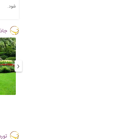
شود.
جاذب
‹
توره