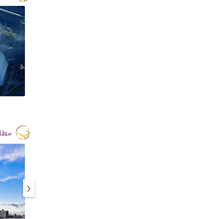
مطال
‹