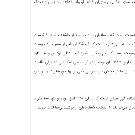
 در منوی غذایی رستوران کافه بلو واتر غذاهای دریایی و صدف
 اهمیت است که مسافران باید در اختیار داشته باشند. کافیست
م از آن جمله شهرهایی است که گردشگران قبل از سفر خود دوست
دارند با بهترین هتل های ونکوور آشنا شوند. از میان بهترین این اقامتگاه‌ها می‌توان به هتل فرمونت پسیفیک ریم ونکوور اشاره کرد. هتلی لوکس و ۵ ستاره
در شهر ونکوور که در سال ۲۰۱۰ تاسیس شد. این هتل تنها ۱۱ دقیقه از ساحل شهر فاصله دارد و دارای ۳۶۷ اتاق بوده و در آن تمامی امکاناتی که برای اقامت
ناسان ما در بخش تور خارجی یکی از بهترین هتل‌ها را برایتان
هتل پیشنهادی دیگری که در راهنمای سفر به ونکوور می‌خواهیم به شما معرفی کنیم، هتل ۴ ستاره فور سیزن است که دارای ۲۳۸ اتاق بوده و تنها ۱۰۰ متر با
انان می‌توانند از انتخاب گسترده‌ای از نوشیدنی‌ها لذت ببرند.