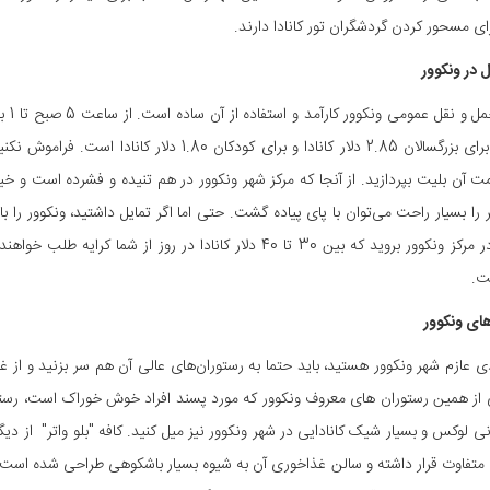
ای مسحور کردن گردشگران تور کانادا دارند.
 در ونکوور
سیست
یک روزه برای بزرگسالان 2.85 دلار کانادا و برای 
ت آن بلیت بپردازید. از آنجا که مرکز شهر ونکوور در هم تنیده و فشرده است و خی
را بسیار راحت می‌توان با پای پیاده گشت. حتی اما اگر تمایل داشتید، ونکوور را با
دوچرخه در مرکز ونکوور بروید که بین 30 تا 40 دلار کانادا در ر
ت.
ای ونکوور
دی عازم شهر ونکوور هستید، باید حتما به رستوران‌های عالی آن هم سر بزنید و از غذ
 از همین رستوران های معروف ونکوور که مورد پسند افراد خوش خوراک است، رستو
نی لوکس و بسیار شیک کانادایی در شهر ونکوور نیز میل کنید. کافه "بلو واتر" از د
ی متفاوت قرار داشته و سالن غذاخوری آن به شیوه بسیار باشکوهی طراحی شده است. د