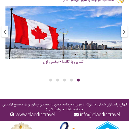
›
‹
آشنایی با کانادا - بخش اول
تهران، پاسداران شمالی، پایین‌تر از چهارراه فرمانیه، مابین نارنجستان چهارم و رز، مجتمع آرتمیس
فرمانیه، طبقه 7، واحد 5 , 6
www.alaedin.travel
info@alaedin.travel