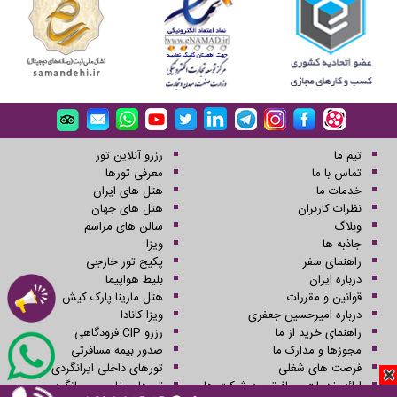
تیم ما
رزرو آنلاین تور
تماس با ما
معرفی تورها
خدمات ما
هتل های ایران
نظرات کاربران
هتل های جهان
وبلاگ
سالن های مراسم
جاذبه ها
ویزا
راهنمای سفر
پکیج تور خارجی
درباره ایران
بلیط هواپیما
قوانین و مقررات
هتل مارینا پارک کیش
درباره امیرحسین جعفری
ویزا کانادا
راهنمای خرید از ما
رزرو CIP فرودگاهی
مجوزها و مدارک ما
صدور بیمه مسافرتی
فرصت های شغلی
تورهای داخلی ایرانگردی
ارائه خدمات مسافرتی به شرکت ها
تورهای خارجی جهانگردی