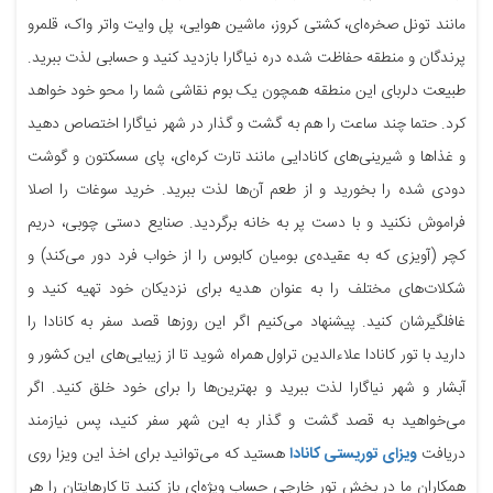
مانند تونل صخره‌ای، کشتی کروز، ماشین هوایی، پل وایت واتر واک، قلمرو
پرندگان و منطقه حفاظت شده دره نیاگارا بازدید کنید و حسابی لذت ببرید.
طبیعت دلربای این منطقه همچون یک بوم نقاشی شما را محو خود خواهد
کرد. حتما چند ساعت را هم به گشت و گذار در شهر نیاگارا اختصاص دهید
و غذاها و شیرینی‌های کانادایی مانند تارت کره‌ای، پای سسکتون و گوشت
دودی شده را بخورید و از طعم آن‌ها لذت ببرید. خرید سوغات را اصلا
فراموش نکنید و با دست پر به خانه برگردید. صنایع دستی چوبی، دریم
کچر (آویزی که به عقیده‌ی بومیان کابوس را از خواب فرد دور می‌کند) و
شکلات‌های مختلف را به عنوان هدیه برای نزدیکان خود تهیه کنید و
غافلگیرشان کنید. پیشنهاد می‌کنیم اگر این روزها قصد سفر به کانادا را
دارید با تور کانادا علاءالدین تراول همراه شوید تا از زیبایی‌های این کشور و
آبشار و شهر نیاگارا لذت ببرید و بهترین‌ها را برای خود خلق کنید. اگر
می‌خواهید به قصد گشت و گذار به این شهر سفر کنید، پس نیازمند
دریافت
ویزای توریستی کانادا
هستید که می‌توانید برای اخذ این ویزا روی
همکاران ما در بخش تور خارجی حساب ویژه‌ای باز کنید تا کارهایتان را هر