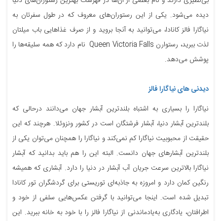
بی‌نظیری دارند و نام بعضی از آن‌ها در فهرست بهترین رستوران‌های دنیا
دیده می‌شود. یکی از این رستوران‌های معروف که در طول سفرتان به
نیاگارا فالز کانادا، می‌توانید به آنجا بروید و از صرف غذاهایی باب میلتان
لذت ببرید، رستوارن Queen Victoria Falls نام دارد که همه سلیقه‌ها را
پوشش می‌دهد.
دیدنی های نیاگارا فالز
نیاگارا را بسیاری به اشتباه بلندترین آبشار جهان می‌دانند درحالی که
بلندترین آبشار دنیا، آبشار فرشتگان است در کشور ونزوئلا. هرچند که این
حقیقت از محبوبیت نیاگارا کم نمی‌کند و نیاگارا را همچنان می‌توان یکی از
بلندترین آبشارهای جهان دانست. البته این را هم باید بدانید که آبشار
نیاگارا بالاترین سرعت جریان آب آبشار در دنیا را دارد. آبشاری که همیشه
رنگین کمان دارد و امروزه به جاذبه‌ای توریستی برای گردشگران تور کانادا
تبدیل شده است. اینجا می‌توانید با گرفتن عکس‌هایی سلفی از خود و
اطرافتان، یادگاری به‌یادماندنی از نیاگارا فالز را با خود به خانه ببرید. این