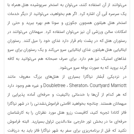
می‌توانند از آن استفاده کنند، می‌توان به استخر سرپوشیده هتل همراه با
یک سرسره آبی آن اشاره کرد. اگر هم بخواهید، می‌توانید از دیگر خدمات
استخر هتل هیلتون همچون جکوزی و ‏سونا هم بهره ببرید و حتی از
امکانات سالن ورزشی آن نیز می‌توان استفاده کرد. ‏میهمانان می‌توانند در
رستوران هتل که در پشت بام قرار دارد غذای خود را میل کنند. رستوران
ایتالیایی هتل هیلتون غذای ایتالیایی ‏سرو می‌کند و یک رستوران برای سرو
غذاهای استیک نیز هم دارد. برای صرف صبحانه هم می‌توانید به کافه
گرند بروید که به صورت بوفه سرو می‌شود.
در نزدیکی آبشار نیاگارا بسیاری از هتل‌های بزرگ معروف مانند
Doubletree ، Sheraton، Courtyard Marriott و غیره هم وجود دارد
که هر کدام از آن‌ها با خدماتی باکیفیت و حرفه‌ای آماده پذیرایی از
میهمانان هستند. چنانچه بخواهید اقامتی فراموش‌نشدنی را در شهر نیاگارا
فالز کانادا تجربه کنید، کافیست رزرو هتل مورد نظرتان را به کارشناسان
حرفه‌ای ما در بخش تور خارجی علاءالدین تراول بسپارید. البته فراموش
نکنید که قبل از برنامه‌ریزی برای سفر به شهر نیاگارا فالز باید به دریافت