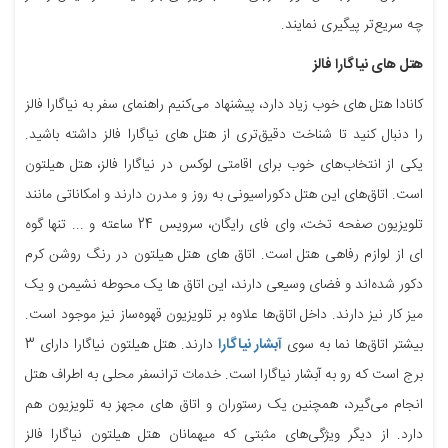
چه سریع‌تر پیگیری نمایند.
هتل های نیاگارا فالز
کانادا هتل های خوب زیاد دارد، پیشنهاد می‌کنیم راهنمای سفر به نیاگارا فالز
را دنبال کنید تا شناخت دقیق‌تری از هتل های نیاگارا فالز داشته باشید.
یکی از انتخاب‌های خوب برای اقامتی لوکس در نیاگارا فالز، هتل هیلتون
است. اتاق‌های این هتل دکوراسیونی به روز و مدرن دارند و امکاناتی مانند
تلویزیون صفحه تخت، وای فای رایگان، سرویس 24 ساعته و ... تنها گو‌ه
ای از لوازم رفاهی هتل است. اتاق های هتل هیلتون در رنگ روشن کرم
دکور شده‌اند و فضای وسیعی دارند، این اتاق ها یک محوطه نشیمن و یک
میز ‏کار نیز دارند. داخل اتاق‌ها علاوه بر تلویزیون قهوه‌ساز نیز موجود است.
بیشتر اتاق‌ها نما به سوی
آبشار نیاگارا
دارند. ‏هتل هیلتون نیاگارا دارای 3
برج است که رو به آبشار نیاگارا است. خدمات ترانسفر محلی به اطراف هتل
انجام می‌گیرد، همچنین یک رستوران و اتاق های مجهز به تلویزیون هم
دارد. ‏از دیگر ویژگی‌های مثبتی که میهمانان هتل هیلتون نیاگارا فالز