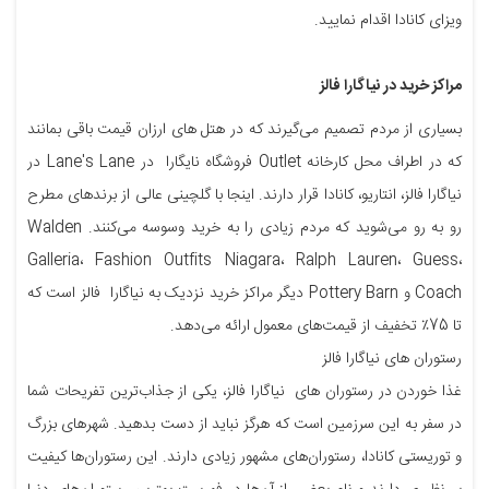
ویزای کانادا اقدام نمایید.
مراکز خرید در نیاگارا فالز
بسیاری از مردم تصمیم می‌گیرند که در هتل های ارزان قیمت باقی بمانند
که در اطراف محل کارخانه Outlet فروشگاه نایگارا در Lane's Lane در
نیاگارا فالز، انتاریو، کانادا قرار دارند. اینجا با گلچینی عالی از برندهای مطرح
رو به رو می‌شوید که مردم زیادی را به خرید وسوسه می‌کنند. Walden
Galleria، Fashion Outfits Niagara، Ralph Lauren، Guess،
Coach و Pottery Barn دیگر مراکز خرید نزدیک به نیاگارا فالز است که
تا 75٪ تخفیف از قیمت‌های معمول ارائه می‌دهد.
رستوران های نیاگارا فالز
غذا خوردن در رستوران‌ های نیاگارا فالز، یکی از جذاب‌ترین تفریحات شما
در سفر به این سرزمین است که هرگز نباید از دست بدهید. شهرهای بزرگ
و توریستی کانادا، رستوران‌های مشهور زیادی دارند. این رستوران‌ها کیفیت