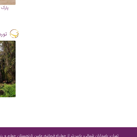
پارک 
توره