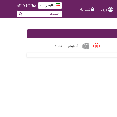
02174495
فارسی
ورود
ثبت نام
اتوبوس
:
ندارد