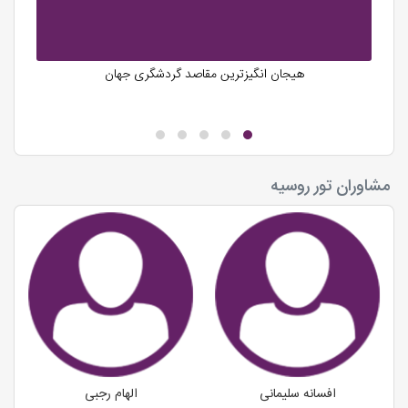
موسیقی: آثار چایکوفسکی و راخمانینف جزء ماندگارترین آثار
کلاسیک‌اند.
باله: روسیه مهد باله جهان است و مدارس باله سن‌پترزبورگ
و مسکو در دنیا بی‌رقیب‌اند.
هیجان انگیزترین مقاصد گردشگری جهان
نقاشی و معماری: از آیکون‌های مذهبی تا معماری باروک و
نئوکلاسیک، همه در روسیه شکوفا شده‌اند.
غذاهای روسی که باید امتحان کنید
تور روسیه بدون چشیدن غذاهای سنتی‌اش کامل نمی‌شود:
بورش: سوپ چغندر معروف روسی.
مشاوران تور روسیه
پلو روسی با سبزیجات و گوشت.
سالاد اولویه که در ایران هم بسیار محبوب است.
بلینی: نوعی پنکیک روسی.
پیراشکی روسی با انواع مواد میانی خوشمزه.
سوغات روسیه
ماتریوشکا: عروسک‌های چوبی تو در تو.
سماور روسی: نمادی از مهمان‌نوازی.
تخم‌مرغ‌های فابرژه (نسخه‌های هنری).
صنایع دستی نقره و سفال.
بهترین زمان سفر به روسیه
بهار (مارس تا مه): هوای مطبوع و مناسب برای بازدید از
افسانه سلیمانی
الهام رجبی