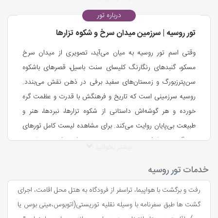
سفر ما از فرودگاه تهران آغاز می‌شود. پس از گردهم آمدن کلیه
درباره تور
همسفران و بازنگری مدارک، به سمت سالن ترانزیت حرکت
تور روسیه | سرزمین میدان سرخ و شکوه تزارها
می‌کنیم. با رسیدن به فرودگاه مسکو و انجام امور کنترل گذرنامه و
ویزا، ترانسفر اختصاصی ما را به هتل منتقل می‌کند. در هتل پس از
وقتی اسم تور روسیه به میان می‌آید، تصویری از میدان سرخ
دریافت کلید اتاق‌ها و استراحت کوتاه، اولین بعدازظهر ورودمان را با
مسکو، گنبدهای رنگارنگ کلیسای سنت باسیل، قصرهای باشکوه
یک گشت کوتاه شهری برای آشنایی با محله‌ها و فضاهای اطراف
سن‌پترزبورگ و زمستان‌های سفید برفی در ذهن نقش می‌بندد.
هتل سپری می‌کنیم.
روسیه سرزمینی است که تاریخ و فرهنگش با قدرت و عظمت گره
روز دوم تور روسیه – گشت شهری مسکو
خورده و هر گوشه‌اش داستانی از شکوه تزارها، نبردها، هنر و
طبیعت بی‌پایان روایت می‌کند. برای مشاهده لیست کامل تورهای
صبح را با یک صبحانه هتلی آغاز می‌کنیم و آماده یک روز پرماجرا
جهانگردی ما کافیست به صفحه
رزرو تورهای خارجی
علاالدین
می‌شویم. اولین ایستگاه ما میدان سرخ است، قلب تاریخی و
بیشتر بخوانید
تراول سری بزنید.
سیاسی مسکو، سپس به بازدید از کلیسای عیسی منجی و باغ
خدمات تور روسیه
الکساندر می‌رویم. بعدازظهر وقت آزاد برای بازگشت به هتل یا
سفر به روسیه یعنی ورود به کشوری پهناور با بیش از ۱۷ میلیون
گشت‌های اختیاری پیشنهادی راهنما فراهم است.
کیلومتر مربع وسعت؛ جایی که از اروپای شرقی تا قلب آسیا کشیده
رفت و برگشت با هواپیما، تراسفر از فرودگاه به هتل محل اقامت، اجرای
شده و به تنهایی ۱۱ منطقه زمانی را دربر می‌گیرد. تور روسیه به شما
گشت ها طبق سفرنامه با وسیله نقلیه توریستی(اتوبوس،مینی بوس یا
روز سوم تور روسیه – مسکو و متروی تاریخی