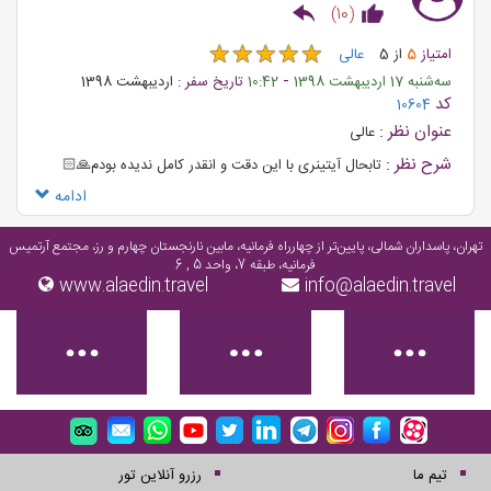
)
10
(
★
★
★
★
★
★
★
★
★
★
امتیاز
5
از
5
عالی
-
ﺳﻪشنبه 17 اردیبهشت 1398
10:42
تاریخ سفر :
اردیبهشت 1398
کد
10604
عنوان نظر :
عالی
شرح نظر :
تابحال آیتینری با این دقت و انقدر کامل ندیده بودم🙏🏻
ادامه
تهران، پاسداران شمالی، پایین‌تر از چهارراه فرمانیه، مابین نارنجستان چهارم و رز، مجتمع آرتمیس
فرمانیه، طبقه 7، واحد 5 , 6
www.alaedin.travel
info@alaedin.travel
تیم ما
رزرو آنلاین تور