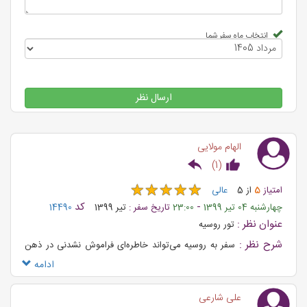
انتخاب ماه سفر شما
ارسال نظر
الهام مولایی
)
1
(
★
★
★
★
★
★
★
★
★
★
امتیاز
5
از
5
عالی
-
کد
چهارشنبه 04 تیر 1399
23:00
تاریخ سفر :
تیر 1399
14490
عنوان نظر :
تور روسیه
شرح نظر :
سفر به روسیه می‌تواند خاطره‌ای فراموش نشدنی در ذهن
شما باشد
ادامه
علی شارعی