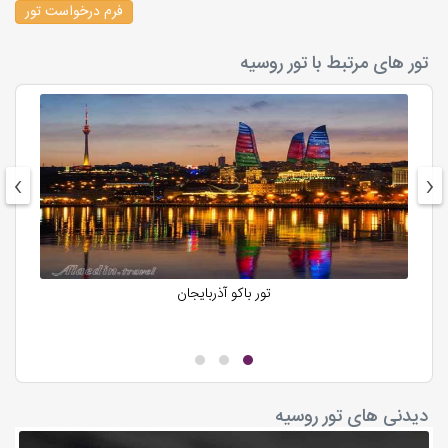
وقت آزاد برای خرید و عکاسی در هر شهر در نظر گرفته شده است.
فرم درخواست تور
موزه ارمیتاژ سن‌پترزبورگ
یکی از بزرگ‌ترین موزه‌های جهان که بیش از سه میلیون اثر هنری
تور های مرتبط با تور روسیه
از داوینچی، رامبرانت، پیکاسو و سایر بزرگان هنر را در خود جای
داده است.
کاخ زمستانی
›
‹
اقامتگاه تزارها در سن‌پترزبورگ که امروزه بخشی از موزه ارمیتاژ
است. شکوه و ظرافت معماری این کاخ بی‌نظیر است.
تئاتر بولشوی
یکی از مشهورترین سالن‌های اپرا و باله جهان در مسکو. اگر اهل
تور باکو آذربایجان
هنر هستید، تماشای یک اجرای زنده در بولشوی تجربه‌ای
فراموش‌نشدنی خواهد بود.
دریاچه بایکال
در سیبری واقع شده و با عمق بیش از ۱۶۰۰ متر، عمیق‌ترین دریاچه
دیدنی های تور روسیه
آب شیرین جهان است. زمستان‌ها سطح دریاچه یخ می‌زند و