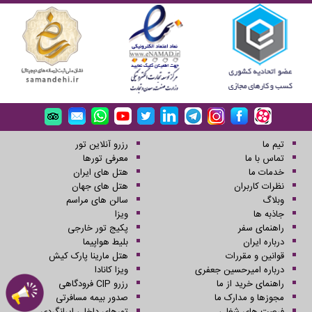
تیم ما
رزرو آنلاین تور
تماس با ما
معرفی تورها
خدمات ما
هتل های ایران
نظرات کاربران
هتل های جهان
وبلاگ
سالن های مراسم
جاذبه ها
ویزا
راهنمای سفر
پکیج تور خارجی
درباره ایران
بلیط هواپیما
قوانین و مقررات
هتل مارینا پارک کیش
درباره امیرحسین جعفری
ویزا کانادا
راهنمای خرید از ما
رزرو CIP فرودگاهی
مجوزها و مدارک ما
صدور بیمه مسافرتی