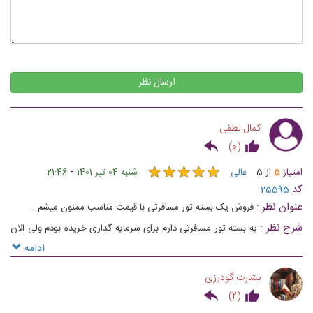
ارسال نظر
کمال لطفی
)
0
(
★
★
★
★
★
★
★
★
★
★
-
امتیاز
5
از
5
عالی
شنبه 04 تیر 1401
21:46
کد
25595
عنوان نظر :
فروش یک بسته تور مسافرتی با قیمت مناسب ممنون میشم .
شرح نظر :
یه بسته تور مسافرتی دارم برای سرمایه گداری خریده بودم ولی الان
به پولش نیاز دارم پدرم تصادف کرده شما یا کسی میشناسید این تور را بخرد.
ادامه
ممنون
بشارت گودرزی
)
2
(