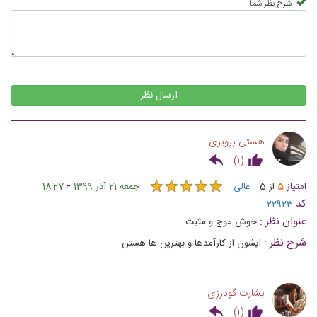
شرح نظر شما
ارسال نظر
هستی پرویزی
)
1
(
★
★
★
★
★
★
★
★
★
★
-
امتیاز
5
از
5
عالی
جمعه 21 آذر 1399
18:27
کد
22923
عنوان نظر :
خوش موج و مثبت
شرح نظر :
ایشون از کارآمدها و بهترین ها هستن .
بشارت گودرزی
)
1
(