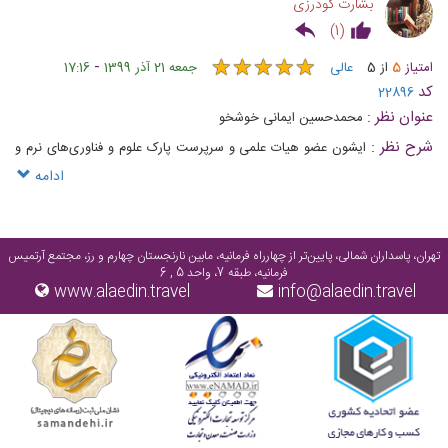
بشارت گودرزی
)
1
(
★
★
★
★
★
★
★
★
★
★
-
امتیاز
5
از
5
عالی
جمعه 21 آذر 1399
17:16
کد
22896
عنوان نظر :
محمدحسین ایمانی خوشخو
شرح نظر :
ایشون عضو هیات علمی و سرپرست پارک علوم و فناوری‌های نرم و
صنایع فرهنگی جهاددانشگاهی هستند.
ادامه
تهران، پاسداران شمالی، پایین‌تر از چهارراه فرمانیه، مابین نارنجستان چهارم و رز، مجتمع آرتمیس
فرمانیه، طبقه 7، واحد 5 , 6
www.alaedin.travel
info@alaedin.travel