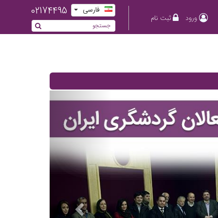
02174495
فارسی
ورود
ثبت نام
Previous