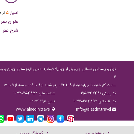
امتیاز
5
از
5
عنوان نظر :
شرح نظر :
6
ساعت كار شنبه تا چهارشنبه از ٩ تا ٢٤ - پنجشنبه از ٩ تا ١٨ - جمعه از ٩ تا ١٥
کد پستی 1957917481
شناسه ملی 10320254852
کد اقتصادی 10320254852
تلفن 02174495
www.alaedin.travel
info@alaedin.travel
راهنمای سفر
گردشگری درمانی