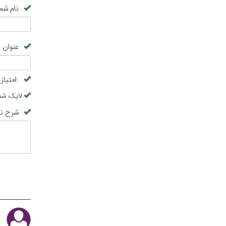
نام شما
عنوان 
امتیاز
لایک شم
شرح نظ
ا