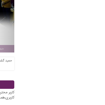
حمی
حمید گشا
کاربر محت
کاربری،هم