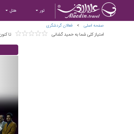
تور
هتل
صفحه اصلی
>
فعالان گردشگری
★
★
★
★
★
★
★
★
★
★
امتیاز کلی شما به حمید گشانی
تا کنون