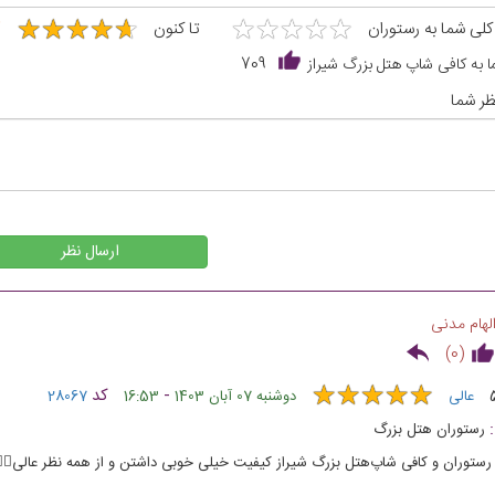
★
★
★
★
★
★
★
★
★
★
★
★
★
★
★
★
★
★
★
★
 کلی شما به رستوران
تا کنون
7
 به کافی شاپ هتل بزرگ شیراز
709
ر شما
ارسال نظر
لهام مدنی
)
0
(
★
★
★
★
★
★
★
★
★
★
-
کد
عالی
دوشنبه 07 آبان 1403
16:53
28067
رستوران هتل بزرگ
رستوران و کافی شاپ‌هتل بزرگ شیراز کیفیت خیلی خوبی داشتن و از همه نظر عالی👍🏻