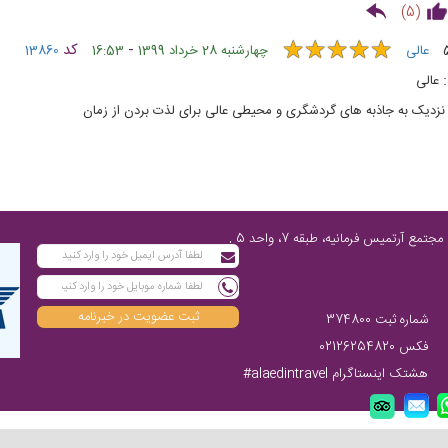
)
5
(
★
★
★
★
★
★
★
★
★
★
-
کد
عالی
چهارشنبه 28 خرداد 1399
16:53
13860
عالی
نزدیک به جاذبه های گردشگری و محیطی عالی برای لذت بردن از زمان
تهران، پاسداران شمالی، پایین‌تر از چهارراه فرمانیه، مابین نارنجستان چهارم و رز، مجتمع آرتمیس فرمانیه، طبقه 7، واحد 5 ,
ثبت عضویت در خبرنامه
شماره ثبت 374800
فکس 02126254820
هشتک اینستاگرام alaedintravel#