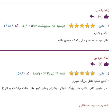
هرا باصری
)
0
(
★
★
★
★
★
★
★
★
★
★
-
کد
عالی
دوشنبه 25 اردیبهشت 1402
01:14
26758
کافی شاپ‌
عالی بود همه چیز عالی کیک هویج عالیه
لهام مولایی
)
1
(
★
★
★
★
★
★
★
★
★
★
-
کد
عالی
شنبه 14 تیر 1399
18:31
15892
کافی شاپ هتل بزرگ شیراز
در منوی کافی شاپ هل بزرگ انواع نوشیدنی‌های گرم مثل هات چاکلت و انواع قه
تی و دسرهایی مانند بستنی، کیک و انواع شیرینی‌ها به چشم می‌خورند که لحظات دور
اسمن محمود سلطانی