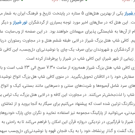
 :
ندارد
موسیقی زنده :
دارد
اتاق اختصا
شیراز
یکی از بهترین هتل‌های 5 ستاره در پایتخت تاریخ و فرهنگ ا
. این هتل که در سال‌های اخیر مورد توجه بسیاری از گردشگران
تور شیراز
و دیگر م
م از آن‌ها به شایستگی پذیرای میهمانان خواهند بود. در این صفحه از وب‌سایت عل
م. کافی شاپ هتل بزرگ شیراز در لابی طبقه ششم هتل و در مجاورت رستوران دری
 از گردشگران و شهروندان برای صرف یک چای یا نوشیدنی‌ای دل‌چسب، این کافی شاپ ر
زیبایی از شهر شیراز، این کافی شاپ در شیراز را پرطرفدار کرده است.
 سفارش خود را در اتاقتان تحویل بگیرید. در منوی کافی شاپ هل بزرگ انواع نوشیدن
ای سرد شامل آبمیوه‌ها و شربت‌های سنتی و دسرهایی مانند بستنی، کیک و انواع
شاپ را لذت‌بخش‌تر می‌کنند. در مجاورت این کافه و در لابی هتل بزرگ، یک تراس بزرگ 
رنگارنگ تزئین شده است که پیشنهاد می‌کنیم برای سیگار به آنجا بروید و از تماشای م
شیدنی، می‌توانید از پارکینگ مجموعه نیز استفاده نمایید و نگران جای پارک خودروهای
شیراز با قرارگیری در نزدیکی دروازه قرآن این امکان را فراهم می‌کند تا به راحتی 
یک گشت و گذار پرنشاط، خود را به یک فنجان قهوه یا نوشیدنی‌ای دل‌چسب میهمان ک