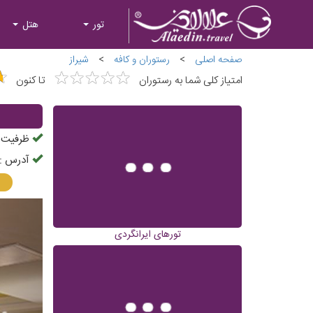
تور
هتل
صفحه اصلی
>
رستوران و کافه
>
شیراز
★
★
★
★
★
★
★
★
★
★
★
★
امتیاز کلی شما به رستوران
تا کنون
ظرفیت ح
آدرس :
تورهای ایرانگردی