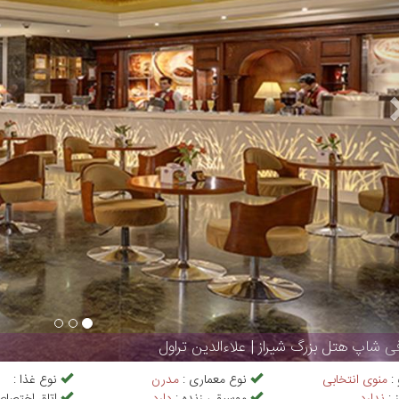
ی شاپ هتل بزرگ شیراز | علاءالدین تراول
 :
منوی انتخابی
نوع معماری :
مدرن
نوع غذا :