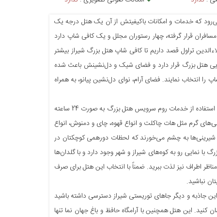
صی :
ندارد
امکانات صوتی تصویری :
ندارد
یران به شمار می‌رود که خدمات و امکانات باکیفیتش از آن یک هتل درجه یک
سافران قرار گرفته، چهار رستوران مجلل و یک کافی شاپ دارد
اءالدین تراول قصد داریم تا کافی شاپ هتل بزرگ شیراز بیشتر
ایی هتل بزرگ قرار دارد و فضای شیک و دل‌نشینش باعث شده
ا انتخاب نمایند. فضای آرام، نوای دل‌نشین پیانو، به همراه
ساعت کاری کافی شاپ هتل بزرگ شیراز همه‌روزه از ساعت 7:30 صبح الی 23 شب است و با استفاده از خدمات روم سرویس هتل بزرگ به صورت 24 ساعته
ی‌های گرم مثل هات چاکلت و انواع قهوه، چای و دمنوش، انواع
 شیرینی‌ها به چشم می‌خورند که لحظات دورهمی کوچکتان در
با نمایی رو به کوه‌های شیراز و شهر وجود دارد و با گلدان‌ها
ناظر اطراف نیز لذت ببرید. ضمناً با انتخاب این هتل برای صرف
تان نباشید.
به این جاذبه و دیگر جاهای توریستی شیراز دسترسی داشته باشید
نید. این هتل همچنین با آرامگاه حافظ و باغ جهان نما تنها