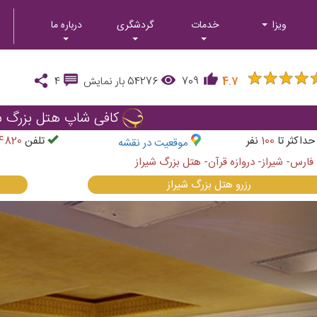
ویزا
خدمات
گردشگری
درباره ما
★
★
★
★
★
★
★
★
4.7
709
54276
بار نمایش
4
کافی شاپ هتل بزرگ شی
داکثر تا
100
نفر
تلفن
4820
موقعیت در نقشه
فارس- شيراز- دروازه قرآن- هتل بزرگ شيراز
رزرو هتل بزرگ شیراز
Next