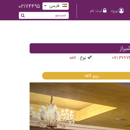
02174495
فارسی
ورود
ثبت نام
راز
071 3227
نوع :
كافه
رزرو كافه
Previous