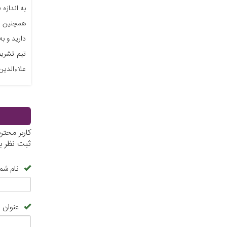
همچنین با
دارید و ب
علاءالدین
کاربر محت
ثبت نظر ب
نام شما
عنوان 