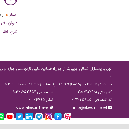
امتیاز
5
از
5
عنوان نظر :
شرح نظر :
6
ساعت كار شنبه تا چهارشنبه از ٩ تا ٢٤ - پنجشنبه از ٩ تا ١٨ - جمعه از ٩ تا ١٥
کد پستی 1957917481
شناسه ملی 10320254852
کد اقتصادی 10320254852
تلفن 02174495
www.alaedin.travel
info@alaedin.travel