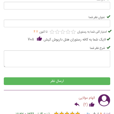
عنوان نظر شما
★
★
★
★
★
★
★
★
★
★
امتیاز کلی شما به رستوران
تا کنون
4.7
لایک شما به کافه رستوران هتل داریوش کیش
708
شرح نظر شما
ارسال نظر
الهام مولایی
)
2
(
-
امتیاز
5
از
5
عالی
شنبه 14 تیر 1399
18:32