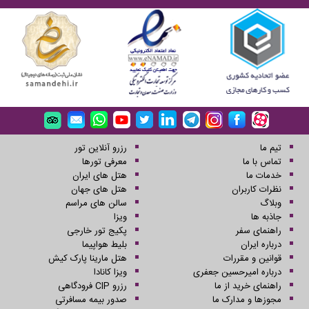
تیم ما
رزرو آنلاین تور
تماس با ما
معرفی تورها
خدمات ما
هتل های ایران
نظرات کاربران
هتل های جهان
وبلاگ
سالن های مراسم
جاذبه ها
ویزا
راهنمای سفر
پکیج تور خارجی
درباره ایران
بلیط هواپیما
قوانین و مقررات
هتل مارینا پارک کیش
درباره امیرحسین جعفری
ویزا کانادا
راهنمای خرید از ما
رزرو CIP فرودگاهی
مجوزها و مدارک ما
صدور بیمه مسافرتی