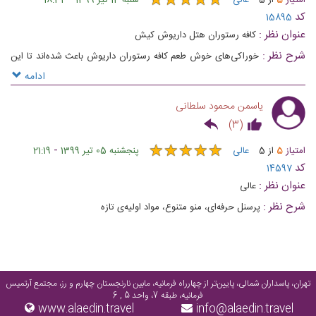
★
★
★
★
★
★
★
★
★
★
کد
15895
عنوان نظر :
کافه رستوران هتل داریوش کیش
شرح نظر :
خوراکی‌های خوش طعم کافه رستوران داریوش باعث شده‌اند تا این
مکان به عنوان یکی از کافه رستوران های خوب کیش مورد توجه همگان قرار گیرد
ادامه
و لحظاتی منحصر به فرد را تقدیمشان کند
یاسمن محمود سلطانی
)
3
(
★
★
★
★
★
★
★
★
★
★
-
امتیاز
5
از
5
عالی
پنجشنبه 05 تیر 1399
21:19
کد
14597
عنوان نظر :
عالی
شرح نظر :
پرسنل حرفه‌ای، منو متنوع، مواد اولیه‌ی تازه
تهران، پاسداران شمالی، پایین‌تر از چهارراه فرمانیه، مابین نارنجستان چهارم و رز، مجتمع آرتمیس
فرمانیه، طبقه 7، واحد 5 , 6
www.alaedin.travel
info@alaedin.travel