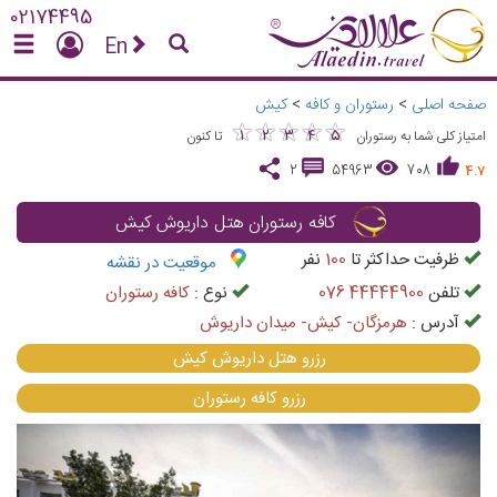
02174495
En
صفحه اصلی
>
رستوران و کافه
>
کیش
★
★
★
★
★
★
★
★
★
★
1
2
3
4
5
امتیاز کلی شما به رستوران
تا کنون
2
54963
708
4.7
کافه رستوران هتل داریوش کیش
ظرفیت حداکثر تا
100
نفر
موقعیت در نقشه
تلفن
076 44444900
نوع :
کافه رستوران
آدرس :
هرمزگان- کیش- میدان داریوش
رزرو هتل داریوش کیش
رزرو كافه رستوران
vious
Next