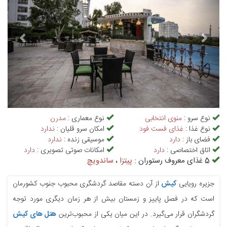
نوع سرو :
منوی انتخابی
نوع معماری :
مدرن
نوع غذا :
غذای فست فود
امکان سرو قلیان :
ندارد
فضای باز :
دارد
موسیقی زنده :
ندارد
اتاق اختصاصی :
دارد
امکانات صوتی تصویری :
دارد
5 غذای معروف رستوران :
پیتزا
،
ساندویچ
جزیره رویایی
کیش
از آن دسته مقاصد گردشگری محبوب جنوب کشورمان
است که در فصل پاییز و زمستان بیش از هر زمان دیگری مورد توجه
گردشگران قرار می‌گیرد. در این میان یکی از محبوب‌ترین
هتل های کیش