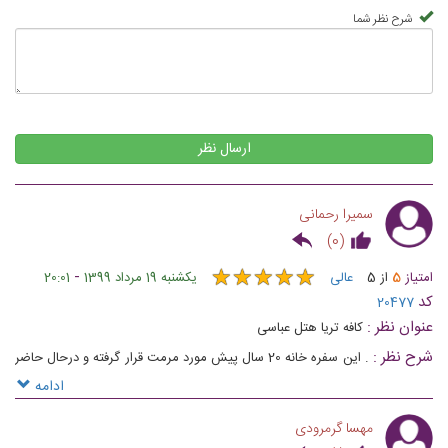
شرح نظر شما
ارسال نظر
سمیرا رحمانی
)
0
(
★
★
★
★
★
★
★
★
★
★
-
امتیاز
5
از
5
عالی
یکشنبه 19 مرداد 1399
20:01
کد
20477
عنوان نظر :
کافه تریا هتل عباسی
شرح نظر :
. این سفره خانه 20 سال پیش مورد مرمت قرار گرفته و درحال حاضر
با فضایی سنتی و دنج، در دو بخش سرپوشیده و فضای باز مکان مناسبی برای
ادامه
دورهمی هاست
مهسا گرمرودی