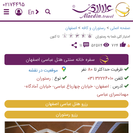
02174495
En
صفحه اصلی
>
رستوران و کافه
>
اصفهان
★
★
★
★
★
★
★
★
★
★
1
2
3
4
5
امتیاز کلی شما به رستوران
تا کنون
11
52574
724
5
سفره خانه سنتی هتل عباسی اصفهان
ظرفیت حداکثر تا
80
نفر
موقعیت در نقشه
تلفن
031 32226010
نوع :
رستوران
آدرس :
اصفهان- خیابان چهارباغ عباسی- خیابان آمادگاه-
مهمانسرای عباسی
رزرو هتل عباسی اصفهان
رزرو رستوران
vious
Next