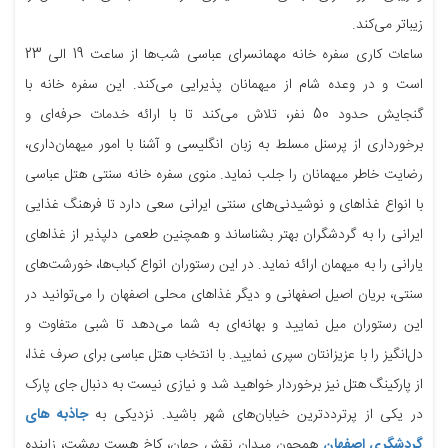
زیباتر می‌کند.
ساعات کاری سفره خانه مهمانسرای عباسی شب‌ها از ساعت 19 الی 23
است و در وعده شام از میهمانان پذیرایی می‌کند. این سفره خانه با
گنجایش حدود 50 نفر، تلاش می‌کند تا با ارائه خدمات حرفه‌ای و
برخورداری از پرسنل مسلط به زبان انگلیسی و آشنا با امور میهمان‌داری،
رضایت خاطر میهمانان را جلب نماید. منوی سفره خانه سنتی هتل عباسی
با انواع غذاهای و نوشیدنی‌های سنتی ایرانی سعی دارد تا فرهنگ غذایی
ایرانی را به گردشگران بهتر بشناساند و همچنین طعمی دلپذیر از غذاهای
یارانی را به میهمان ارائه نماید. در این رستوران انواع کباب‌ها، خورشت‌های
سنتی، بریان اصیل اصفهانی و دیگر غذاهای محلی اصفهان را می‌توانید در
این رستوران میل نمایید و بهانه‌ای به شما می‌دهد تا شبی متفاوت و
دل‌انگیز را با عزیزانتان سپری نمایید. با انتخاب هتل عباسی برای صرف غذا،
از پارکینگ هتل نیز برخوردار خواهید شد و نیازی نیست به دنبال جای پارک
در یکی از پرترددترین خیابان‌های شهر باشید. نزدیکی به
جاذبه های
گردشگری اصفهان
همچون میدان نقش جهان، کاخ هست بهشت، زاینده