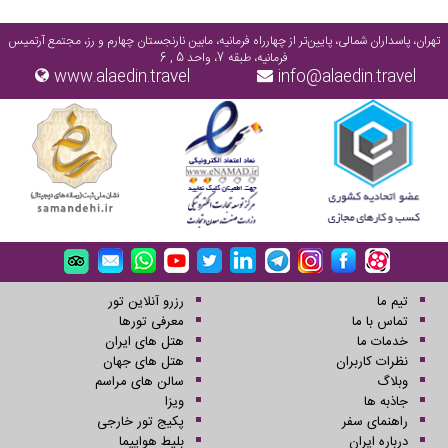
تهران، پاسداران شمالی، پایین‌تر از چهارراه فرمانیه، مابین نارنجستان چهارم و رز، مجتمع آرتمیس
فرمانیه، طبقه 7، واحد 5 , 6
www.alaedin.travel
info@alaedin.travel
تیم ما
رزرو آنلاین تور
تماس با ما
معرفی تورها
خدمات ما
هتل های ایران
نظرات کاربران
هتل های جهان
وبلاگ
سالن های مراسم
جاذبه ها
ویزا
راهنمای سفر
پکیج تور خارجی
درباره ایران
بلیط هواپیما