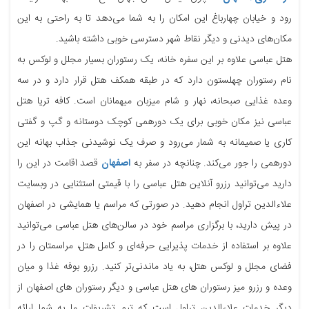
رود و خیابان چهارباغ این امکان را به شما می‌دهد تا به راحتی به این
مکان‌های دیدنی و دیگر نقاط شهر دسترسی خوبی داشته باشید.
هتل عباسی علاوه بر این سفره خانه، یک رستوران بسیار مجلل و لوکس به
نام رستوران چهلستون دارد که در طبقه همکف هتل قرار دارد و در سه
وعده غذایی صبحانه، نهار و شام میزبان میهمانان است. کافه تریا هتل
عباسی نیز مکان خوبی برای یک دورهمی کوچک دوستانه و گپ و گفتی
کاری یا صمیمانه به شمار می‌رود و صرف یک نوشیدنی جذاب بهانه این
دورهمی را جور می‌کند. چنانچه در سفر به
اصفهان
قصد اقامت در این را
دارید می‌توانید رزرو آنلاین هتل عباسی را با قیمتی استثنایی در وبسایت
علاءالدین تراول انجام دهید. در صورتی که مراسم یا همایشی در اصفهان
در پیش دارید، با برگزاری مراسم خود در سالن‌های هتل عباسی می‌توانید
علاوه بر استفاده از خدمات پذیرایی حرفه‌ای و کامل هتل، مراسمتان را در
فضای مجلل و لوکس هتل، به یاد ماندنی‌تر کنید. رزرو بوفه غذا و میان
وعده و رزرو میز رستوران های هتل عباسی و دیگر رستوران های اصفهان از
دیگر خدمات علاءالدین تراول است که تیم تشریفات ما به شما ارائه