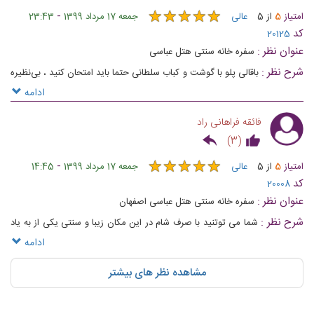
★
★
★
★
★
★
★
★
★
★
-
امتیاز
5
از
5
عالی
جمعه 17 مرداد 1399
23:43
کد
20125
عنوان نظر :
سفره خانه سنتی هتل عباسی
شرح نظر :
باقالی پلو با گوشت و کباب سلطانی حتما باید امتحان کنید‌ ، بی‌نظیره
. علاوه بر غذاهای عالی ، فضای رستوران هم‌ خیلی خاص و دلنشینه .
ادامه
فائقه فراهانی راد
)
3
(
★
★
★
★
★
★
★
★
★
★
-
امتیاز
5
از
5
عالی
جمعه 17 مرداد 1399
14:45
کد
20008
عنوان نظر :
سفره خانه سنتی هتل عباسی اصفهان
شرح نظر :
شما می توتنید با صرف شام در این مکان زیبا و سنتی یکی از به یاد
ماندنی‌ترین تجربیات خود را در دفتر خاطرات ذهنتان ثبت کنید.
ادامه
مشاهده نظر های بیشتر