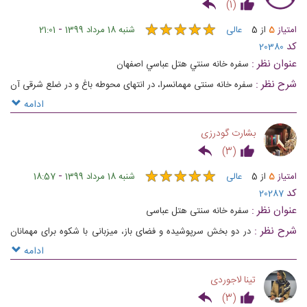
)
1
(
★
★
★
★
★
★
★
★
★
★
-
امتیاز
5
از
5
عالی
شنبه 18 مرداد 1399
21:01
کد
20380
عنوان نظر :
سفره خانه سنتي هتل عباسي اصفهان
شرح نظر :
سفره خانه سنتی مهمانسرا، در انتهای محوطه باغ و در ضلع شرقی آن
قرار دارد
ادامه
بشارت گودرزی
)
3
(
★
★
★
★
★
★
★
★
★
★
-
امتیاز
5
از
5
عالی
شنبه 18 مرداد 1399
18:57
کد
20287
عنوان نظر :
سفره خانه سنتی هتل عباسی
شرح نظر :
در دو بخش سرپوشیده و فضای باز، میزبانی با شکوه برای مهمانان
خود است. در بخش سرپوشیده رستوران، طرح و نقش خاص سقف و دیوارها،
ادامه
نوع چیدمان و سبک میزبانی، شما را به گذشته های ناب و خاطره انگیز می برد تا
تینا لاجوردی
لذت دیروز را به امروز پیوند زده و خاطره ها را به شیرینی هر چه دل نشین تر
)
3
(
ثبت کنید.