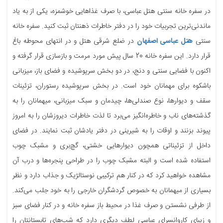
در سفره خانه سنتی هتل عباسی، با صرف غذاهایی خوشمزه، یکی از به یاد
ماندنی‌ترین تجربیات خود را در دفتر خاطرات ذهنتان ثبت کنید. سفره خانه
سنتی
هتل عباسی اصفهان
در ضلع شرقی هتل و در انتهای محوطه باغ
قرار دارد. این سفره خانه 20 سال پیش مورد مرمت و بازسازی قرار گرفته و
اکنون با فضایی سنتی و دنج، در دو بخش سرپوشیده و فضای باز، میزبانی
باشکوه برای مهمانان خود است. در بخش سرپوشیده رستوران، تزئینات
سقف و دیوارها، نوع صندلی‌ها، چیدمان و سبک میزبانی، میهمانان را به
گذشته‌های ناب و خاطره‌انگیز می‌برد تا لذت خاطرات دیروزشان را به امروز
پیوند بزنند و اوقات را به شیرینی در دفتر یادشان ثبت نمایند. در فضای
داخل از تزئیناتی همچون دیوارهایی خشتی، گچ‌بری و مشبک چوب
استفاده شده است و البته مشبک چوب را در طراحی پنجره‌ها و درب آن
مشاهده خواهید کرد که در کنار هم ترکیبی نوستالژیک و جذاب دارد و نظر
بسیاری از میهمانان به خصوص گردشگران خارجی را به خود جلب می‌کند.
از طرفی نشستن و صرف غذا در محیط باز سفره خانه و در کنار فضای سبز
و زیبای کاروانسرای عباسی لطف دیگری دارد که شب‌های تابستانتان را