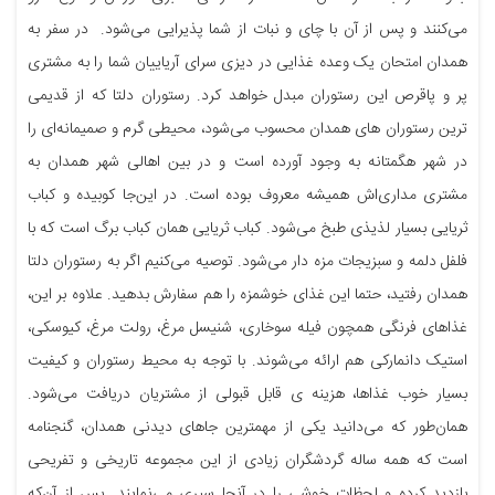
می‌کنند و پس از آن با چای و نبات از شما پذیرایی می‌شود. در سفر به
همدان امتحان یک وعده غذایی در دیزی سرای آریاییان شما را به مشتری
پر و پاقرص این رستوران مبدل خواهد کرد. رستوران دلتا که از قدیمی
ترین رستوران های همدان محسوب می‌شود، محیطی گرم و صمیمانه‌ای را
در شهر هگمتانه به وجود آورده است و در بین اهالی شهر همدان به
مشتری مداری‌‌اش همیشه معروف بوده است. در این‌جا کوبیده و کباب
ثریایی بسیار لذیذی طبخ می‌شود. کباب ثریایی همان کباب برگ است که با
فلفل دلمه و سبزیجات مزه دار می‌شود. توصیه می‌کنیم اگر به رستوران دلتا
همدان رفتید، حتما این غذای خوشمزه را هم سفارش بدهید. علاوه بر این،
غذاهای فرنگی همچون فیله سوخاری، شنیسل مرغ، رولت مرغ، کیوسکی،
استیک دانمارکی هم ارائه می‌شوند. با توجه به محیط رستوران و کیفیت
بسیار خوب غذاها، هزینه ی قابل قبولی از مشتریان دریافت می‌شود.
همان‌طور که می‌دانید یکی از مهمترین جاهای دیدنی همدان، گنجنامه
است که همه ساله گردشگران زیادی از این مجموعه تاریخی و تفریحی
بازدید کرده و لحظات خوشی را در آنجا سپری می‌نمایند. پس از آن‌که