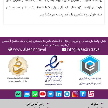
بهره‌مند شوید. رستوران هتل کتیبه، رستوران هتل باباطاهر، رستوران هتل
پارسیان آزادی اگزینه‌های ایده‌آلی برای شما هستند تا در کنار همراهانتان
سفر خوش و دلنشینی را باهم پست سر بگذارید.
تهران، پاسداران شمالی، پایین‌تر از چهارراه فرمانیه، مابین نارنجستان چهارم و رز، مجتمع آرتمیس
فرمانیه، طبقه 7، واحد 5 , 6
www.alaedin.travel
info@alaedin.travel
تیم ما
رزرو آنلاین تور