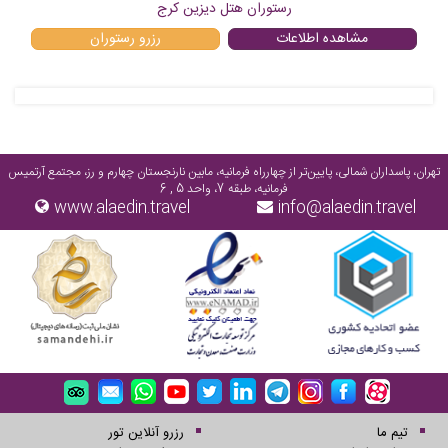
رستوران هتل دیزین کرج
مشاهده اطلاعات
رزرو
رستوران
تهران، پاسداران شمالی، پایین‌تر از چهارراه فرمانیه، مابین نارنجستان چهارم و رز، مجتمع آرتمیس
فرمانیه، طبقه 7، واحد 5 , 6
www.alaedin.travel
info@alaedin.travel
تیم ما
رزرو آنلاین تور