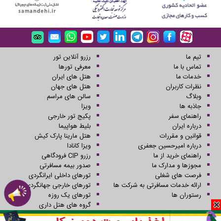
تیم ما
رزرو آنلاین تور
تماس با ما
معرفی تورها
خدمات ما
هتل های ایران
نظرات کاربران
هتل های جهان
وبلاگ
سالن های مراسم
جاذبه ها
ویزا
راهنمای سفر
پکیج تور خارجی
درباره ایران
بلیط هواپیما
قوانین و مقررات
هتل مارینا پارک کیش
درباره امیرحسین جعفری
ویزا کانادا
راهنمای خرید از ما
رزرو CIP فرودگاهی
مجوزها و مدارک ما
صدور بیمه مسافرتی
فرصت های شغلی
تورهای داخلی ایرانگردی
ارائه خدمات مسافرتی به شرکت ها
تورهای خارجی جهانگردی
رستوران ها
تورهای یک روزه
گروه های هتل داری