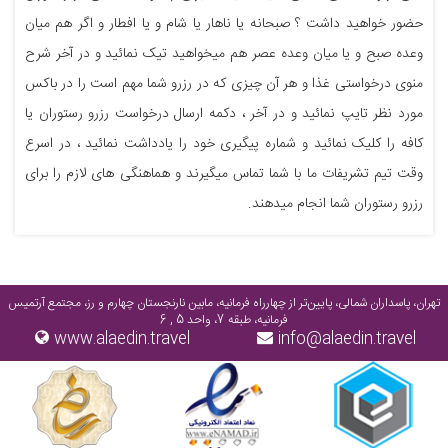
حضور خواهید داشت ؟ صبحانه یا ناهار یا شام و یا افطار و اگر هم میان
وعده صبح و یا میان وعده عصر هم میخواهید تیک نمائید و در آخر شرح
منوی درخواستی غذا و هر آن چیزی که در رزرو شما مهم است را در باکس
مورد نظر تایپ نمائید و در آخر ، دکمه ارسال درخواست رزرو رستوران یا
کافه را کلیک نمائید و شماره پیگیری خود را یادداشت نمائید ، در اسرع
وقت تیم تشریفات ما با شما تماس میگیرند و هماهنگی های لازم را برای
رزرو رستوران شما انجام میدهند.
تهران، پاسداران شمالی، پایین‌تر از چهارراه فرمانیه، مابین نارنجستان چهارم و رز، مجتمع آرتمیس
فرمانیه، طبقه 7، واحد 5 , 6
www.alaedin.travel
info@alaedin.travel