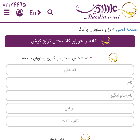
02174495
En
صفحه اصلی
>
رزرو رستوران یا کافه
کافه رستوران گلف هتل ترنج کیش
*
نام شخص مسئول پیگیری رستوران یا کافه
نام برنامه