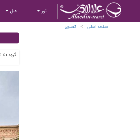
تور
هتل
صفحه اصلی
>
تصاویر
گروه ۵۰ نفره از سیسیل ایتالیا طی ۱۰ روز با علاالدین تراول از ایران دیدن کردند