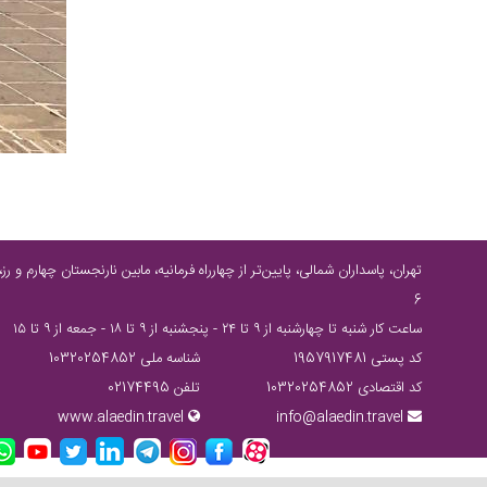
6
ساعت كار شنبه تا چهارشنبه از ٩ تا ٢٤ - پنجشنبه از ٩ تا ١٨ - جمعه از ٩ تا ١٥
کد پستی 1957917481
شناسه ملی 10320254852
کد اقتصادی 10320254852
تلفن 02174495
www.alaedin.travel
info@alaedin.travel