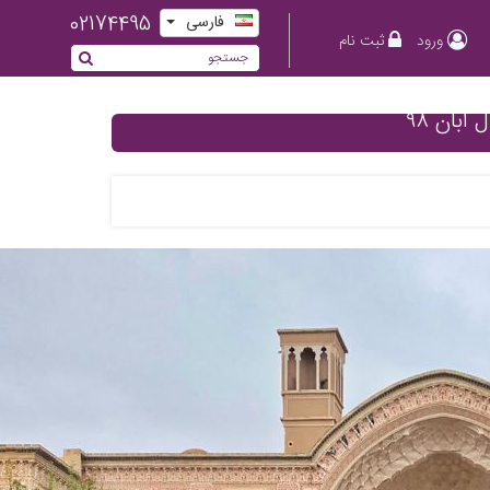
02174495
فارسی
ورود
ثبت نام
آبان ۹۸