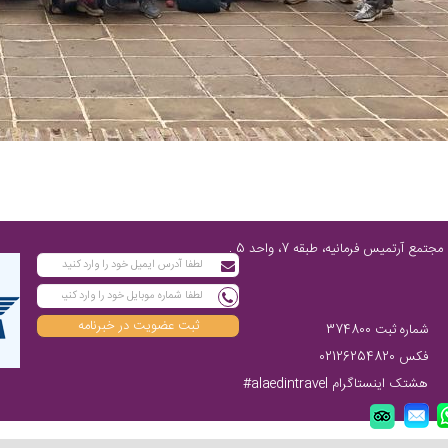
تهران، پاسداران شمالی، پایین‌تر از چهارراه فرمانیه، مابین نارنجستان چهارم و رز، مجتمع آرتمیس فرمانیه، طبقه 7، واحد 5 ,
ثبت عضویت در خبرنامه
شماره ثبت 374800
فکس 02126254820
هشتک اینستاگرام alaedintravel#