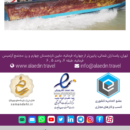
تهران، پاسداران شمالی، پایین‌تر از چهارراه فرمانیه، مابین نارنجستان چهارم و رز، مجتمع آرتمیس
فرمانیه، طبقه 7، واحد 5 , 6
www.alaedin.travel
info@alaedin.travel