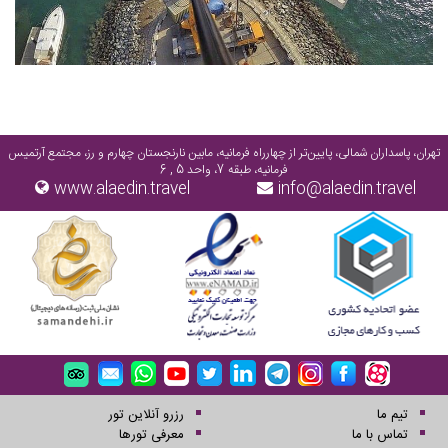
تهران، پاسداران شمالی، پایین‌تر از چهارراه فرمانیه، مابین نارنجستان چهارم و رز، مجتمع آرتمیس
فرمانیه، طبقه 7، واحد 5 , 6
www.alaedin.travel
info@alaedin.travel
تیم ما
رزرو آنلاین تور
تماس با ما
معرفی تورها