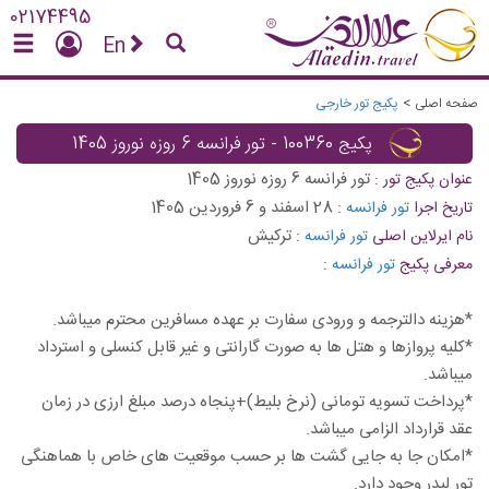
02174495
En
صفحه اصلی
>
پکیج تور خارجی
پکیج 100360 - تور فرانسه 6 روزه نوروز 1405
تور فرانسه 6 روزه نوروز 1405
عنوان پکیج تور :
:
28 اسفند و 6 فروردین 1405
تاریخ اجرا
تور فرانسه
:
ترکیش
نام ایرلاین اصلی
تور فرانسه
:
معرفی پکیج
تور فرانسه
*هزینه دالترجمه و ورودی سفارت بر عهده مسافرین محترم میباشد.
*کلیه پروازها و هتل ها به صورت گارانتی و غیر قابل کنسلی و استرداد
میباشد.
*پرداخت تسویه تومانی (نرخ بلیط)+پنجاه درصد مبلغ ارزی در زمان
عقد قرارداد الزامی میباشد.
*امکان جا به جایی گشت ها بر حسب موقعیت های خاص با هماهنگی
تور لیدر وجود دارد.