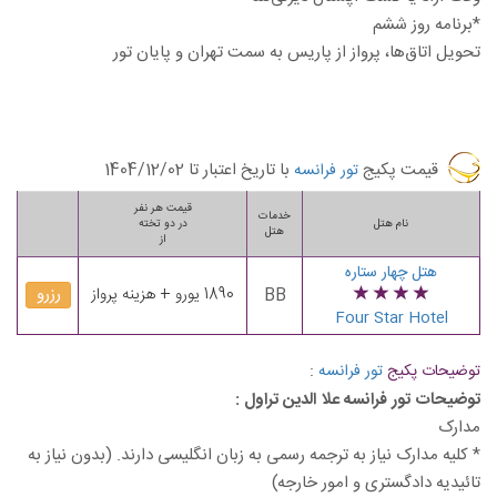
*برنامه روز ششم
تحویل اتاق‌ها، پرواز از پاریس به سمت تهران و پایان تور
قیمت پکیج
با تاریخ اعتبار تا
1404/12/02
تور فرانسه
قیمت هر نفر
خدمات
نام هتل
در دو تخته
هتل
از
هتل چهار ستاره
رزرو
BB
1890 یورو + هزینه پرواز
Four Star Hotel
:
توضیحات پکیج
تور فرانسه
توضیحات تور فرانسه علا الدین تراول :
مدارک
* کلیه مدارک نیاز به ترجمه رسمی به زبان انگلیسی دارند. (بدون نیاز به
تائیدیه دادگستری و امور خارجه)