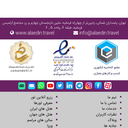
تهران، پاسداران شمالی، پایین‌تر از چهارراه فرمانیه، مابین نارنجستان چهارم و رز، مجتمع آرتمیس
فرمانیه، طبقه 7، واحد 5 , 6
www.alaedin.travel
info@alaedin.travel
تیم ما
رزرو آنلاین تور
تماس با ما
معرفی تورها
خدمات ما
هتل های ایران
نظرات کاربران
هتل های جهان
وبلاگ
سالن های مراسم
جاذبه ها
ویزا