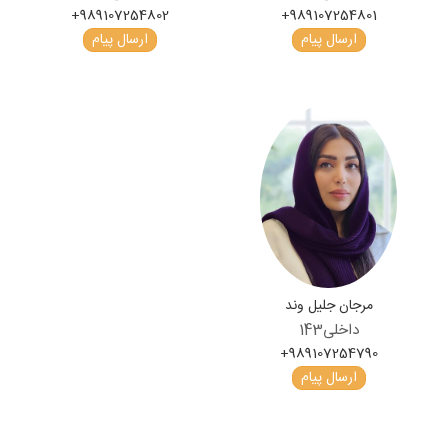
+989107254802
+989107254801
ارسال پیام
ارسال پیام
مرجان جلیل وند
داخلی
143
+989107254790
ارسال پیام