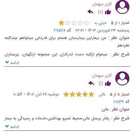
کاربر میهمان
)
0
(
★
★
★
★
★
★
★
★
★
★
امتیاز
1
از
5
خیلی بد
-
کد
پنجشنبه 23 فروردین 1403
22:21
27568
عنوان نظر :
من بیماراین بیمارستان هستم برای قدردانى میخواهم چندکلمه
نظردهم.
شرح نظر :
میخوام ازکلیه دست اندرکاران این مجموعه ازنگهبان، ،پرستاران
عزیزومهربان،وکلیه پرسنل این مجموعه ازصمیم قلب تشکرنمایم. دکترهای ایم
ادامه
مجموعه مثل یک دوست واقعی بابیماران برخوردمیکنند.بنده شخصا امیدی به
کاربر میهمان
بهبودی نداشتم ولی دکترترابیان به من امیدداد.
)
1
(
★
★
★
★
★
★
★
★
★
★
-
امتیاز
5
از
5
عالی
دوشنبه 22 آبان 1402
10:54
کد
27144
عنوان نظر :
عالی
شرح نظر :
رفتار پرسنل عالی،محیط تمیزو بهداشتی،خدمات و رسیدگی به بیمار
یا همراه بیمار بسیار خوب،از عمل آب مروارید چشمهای مادرمم راضی هستیم،دکتر
ادامه
فرهاد سپنج جراح چشم مادرم بودن....