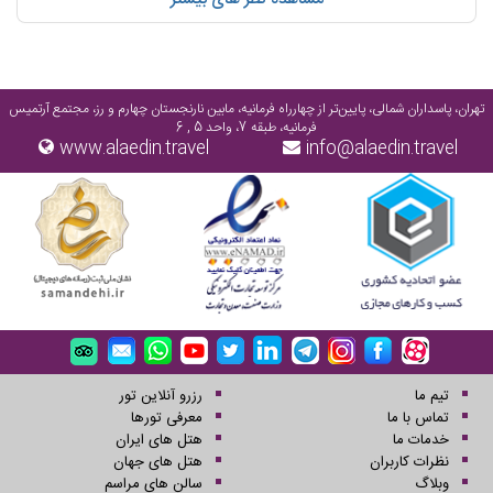
است خدمات درماني مطلوبي را به همنوعان ايراني و غير ايراني ارائه دهد و
همواره در تمامي عرصه هاي علمي، عملي و تكنولوژيك برتري خود را در كشور و
منطقه حفظ نموده است
تهران، پاسداران شمالی، پایین‌تر از چهارراه فرمانیه، مابین نارنجستان چهارم و رز، مجتمع آرتمیس
فرمانیه، طبقه 7، واحد 5 , 6
www.alaedin.travel
info@alaedin.travel
تیم ما
رزرو آنلاین تور
تماس با ما
معرفی تورها
خدمات ما
هتل های ایران
نظرات کاربران
هتل های جهان
وبلاگ
سالن های مراسم