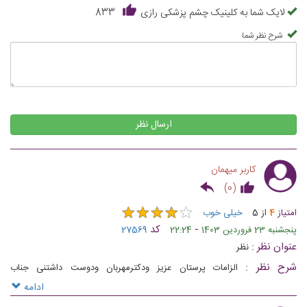
لایک شما به کلینیک چشم پزشکی رازی
833
شرح نظر شما
ارسال نظر
کاربر میهمان
)
0
(
★
★
★
★
★
★
★
★
★
★
امتیاز
4
از
5
خیلی خوب
-
کد
پنجشنبه 23 فروردین 1403
22:24
27569
عنوان نظر :
نظر
شرح نظر :
الزامات پرستان عزیز ودکترمهربان ودوست داشتنی جناب
دکتررضاترابیان ازصمیم قلب سپاسگزارم
ادامه