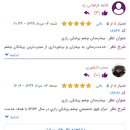
فائقه فراهانی راد
)
3
(
★
★
★
★
★
★
★
★
★
★
-
امتیاز
5
از
5
عالی
شنبه 04 مرداد 1399
20:44
کد
18846
عنوان نظر :
بیمارستان چشم پزشکی رازی
شرح نظر :
خدمت‌رسانی به بیماران و برخورداری از مجرب‌ترین پزشکان چشم
پزشکی
ادامه
سحر دانشوری
)
10
(
★
★
★
★
★
★
★
★
★
★
-
امتیاز
5
از
5
عالی
جمعه 03 مرداد 1399
16:06
کد
18682
عنوان نظر :
بیمارستان چشم پزشکی رازی
شرح نظر :
مرکز فوق تخصصي چشم پزشكي رازي در سال 1373 با هدف خدمت
رساني به بيماران با بهترين کيفيت و مطمئن ترين خدمات فعاليت خود را آغاز
ادامه
نمود. اين مجموعه با برخورداري از استادان مجرب چشم پزشكي ايران، توانسته
مشاهده نظر های بیشتر