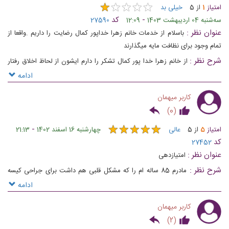
★
★
★
★
★
★
★
★
★
★
امتیاز
1
از
5
خیلی بد
-
کد
ﺳﻪشنبه 04 اردیبهشت 1403
12:09
27590
عنوان نظر :
باسلام از خدمات خانم زهرا خداپور کمال رضایت را داریم .واقعا از
تمام وجود برای نظافت مایه میگذارند
شرح نظر :
از خانم زهرا خدا پور کمال تشکر را دارم ایشون از لحاظ اخلاق رفتار
فوق‌العاده هستن ممنون از زحمات خانم خداپور
ادامه
کاربر میهمان
)
0
(
★
★
★
★
★
★
★
★
★
★
-
امتیاز
5
از
5
عالی
چهارشنبه 16 اسفند 1402
21:13
کد
27452
عنوان نظر :
امتیازدهی
شرح نظر :
مادرم 85 ساله ام را که مشکل قلبی هم داشت برای جراحی کیسه
صفرا در بیمارستان محب کوثر بستری کردم،جراحی بسیار خوب انجام شد و در کل
ادامه
همه چی عالی بود، ممنون از کادر خوب بیمارستان، ممنون از مدیریت خوب که
کاربر میهمان
موجبات آرامش بیمار را فراهم میکنند.بینهایت سپاسگزارم همراه و فرزند بیمار، ط
)
2
(
- آقاسی