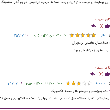
این بیمارستان توسط حاج دریانی وقف شده نه مرحوم ابراهیمی. دو یو آندر استندینگ؟
اربر میهمان
)
1
(
★
★
★
★
★
★
★
★
★
★
-
کد
عالی
شنبه 07 آبان 1401
20:25
25997
بیمارستان هاشمی نژادتهران
بیمارستان ازهرنظرعالیی بود
اربر میهمان
)
4
(
★
★
★
★
★
★
★
★
★
★
-
کد
متوسط
دوشنبه 17 آبان 1400
10:50
24737
عدم بروزرسانی سیستم ها و نسخه الکترونیک
بیمارستانی که به اصطلاح فوق تخصصی هست، چرا باید نسخه ی الکترونیکی قبول نکند !!!!!!
و پول تو جیب زدنه ؟ وقتی تو کل کشور و حتی پیش پا افتاده ترین درمانگاه ها نسخه