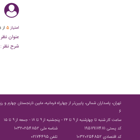
ی الکترونیکی
ف
امتیاز
5
از
5
عنوان نظر :
شرح نظر :
6
ساعت كار شنبه تا چهارشنبه از ٩ تا ٢٤ - پنجشنبه از ٩ تا ١٨ - جمعه از ٩ تا ١٥
کد پستی 1957917481
شناسه ملی 10320254852
کد اقتصادی 10320254852
تلفن 02174495