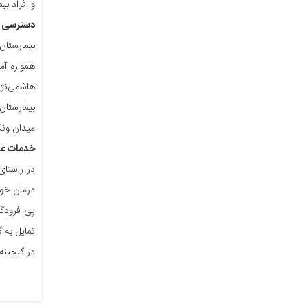
و افراد بیم
دسترسی به
بیمارستان
همواره آم
هاشمی‌نژا
بیمارستان
میدان ونک 
خدمات علا
در راستای
درمان خود
پی فرودگا
تمایل به 
در گنجینه