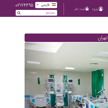
02174495
فارسی
ورود
ثبت نام
تهران
Previous