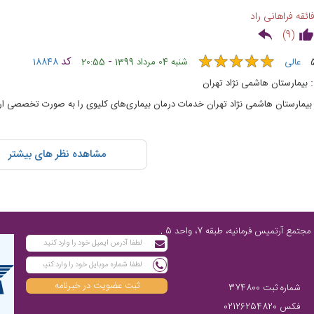
 نمی پذیریم و با وجود اینکه بیمار بیمه داره ، بگن اگر میخواهید میتونیم آزاد آزمایش 
ائقه فراهانی راد
)
9
(
★
★
★
★
★
★
★
★
★
★
-
کد
عالی
شنبه 04 مرداد 1399
20:55
18848
بیمارستان هاشمی نژاد تهران
بیمارستان هاشمی نژاد تهران خدمات درمان بیماری‌های کلیوی را به صورت تخصصی ار
مشاهده نظر های بیشتر
تهران، پاسداران شمالی، پایین‌تر از چهارراه فرمانیه، مابین نارنجستان چهارم و رز، مجتمع آرتمیس فرمانیه، طبقه 7، واحد 5 ,
ثبت عضویت در خبرنامه
شماره ثبت 374800
فکس 02126254820