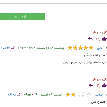
ارسال نظر
اربر میهمان
)
0
(
★
★
★
★
★
★
★
★
★
★
-
کد
عالی
پنجشنبه 06 اردیبهشت 1403
04:23
27594
مالی فشار زندگی
خودخاسته وبامیل خود انجام میگیرد
اربر میهمان
)
1
(
★
★
★
★
★
★
★
★
★
★
-
کد
ضعیف
یکشنبه 28 اسفند 1401
04:51
26608
اصلاح متن