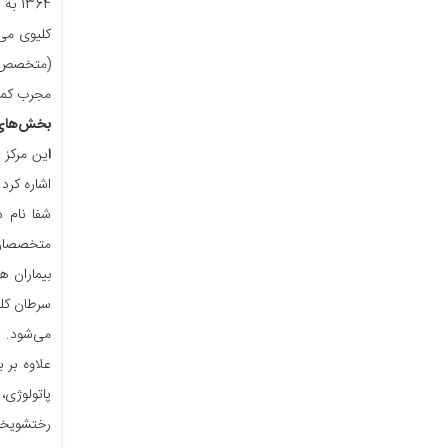
1364
کلیوی می‌
(متخصص بی
مجرب کمک 
بخش‌های 
ا
اشاره کرد
شفا نام د
متخصصان د
بیماران ه
سرطان کلی
می‌شود. د
علاوه بر 
پاتولوژی،
رختشویخان