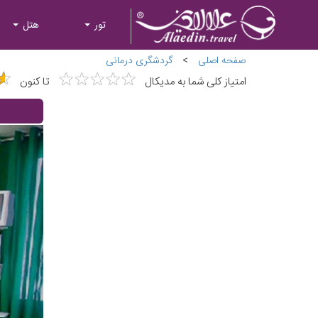
تور
هتل
صفحه اصلی
>
گردشگری درمانی
★
★
★
★
★
★
★
★
★
★
★
★
امتیاز کلی شما به مدیکال
تا کنون