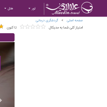
تور
هتل
صفحه اصلی
>
گردشگری درمانی
★
★
★
★
★
★
★
★
★
★
★
★
امتیاز کلی شما به مدیکال
تا کنون