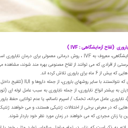
اروری (لقاح آزمایشگاهی : IVF )
لقاح آزمایشگاهی، معروف به IVF ، روش درمانی معمولی برای در
هرستی از افرادی که می توانند از لقاح مصنوعی بهره مند شوند، مشاهده م
از 6 ماه برای باروری تلاش کرده اند.
وانستند با سایر روشهای باروری، از جمله داروها و IUI (تلقیح داخل رحمی)، باردار شوند.
ان به بیشتر انواع ناباروری، از جمله ناباروری به سبب عامل لوله ای (ت
یی که در معرض برخی از اختلالات ژنتیکی هستند، و می خواهند ژنتیک فر
یا زنان مجردی که می خواهند در زمان مورد نظر خود باردار شوند.
ازم به ذکر است که زنان در تمام مراحل سالهای تولید مثلی خود با اس