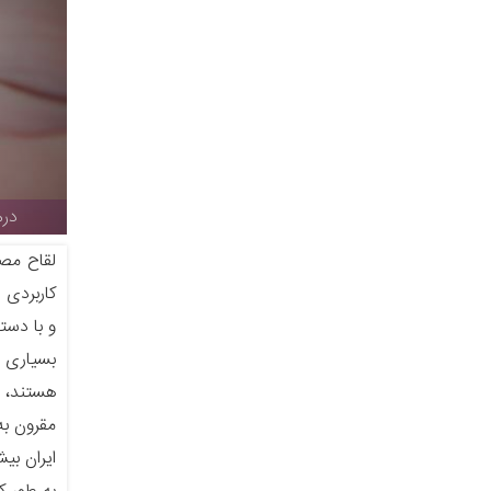
درم
و با دست
مقرون به
ایران بیش از 50 مرکز تلقیح مصنوعی دارد، که مراکز IVF ت