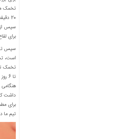
تخمک ها
20 دقیقه طول می کشد.
سپس از آ
برای لقا
سپس تخمک
تخمک تزر
تا 6 روز در آزمایشگاه رشد کنند.
هنگامی ک
داشت که کاشت م
برای مطمئن شدن
تیم ما در طول 10 هفته اول بارداری،