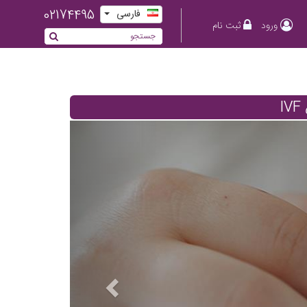
02174495
فارسی
ورود
ثبت نام
I
Previous