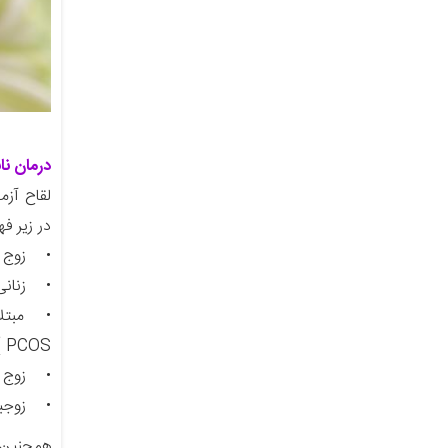
درمان ناب
در زیر ف
• زوج هایی که بیش 
• زنانی که نت
• مبتلای
PCOS )، ناباروری عامل مردانه، تخمک / اسپرم ناسالم، یا عدم توانایی حفظ باروری .
• زوج ها
• زوجین 
همچنین ل