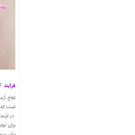
فرآیند IVF
لقاح آزم
است که د
در اینجا
برای تول
برای برر