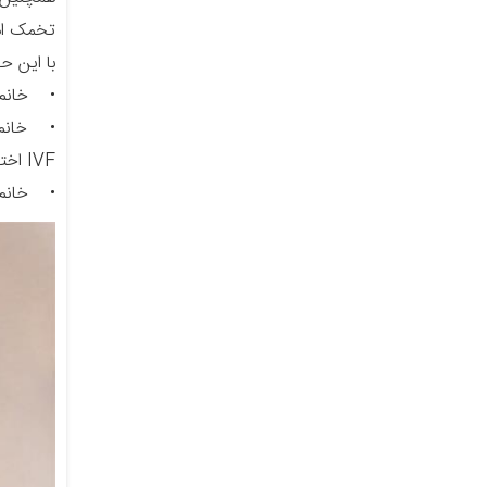
تخمک اهد
با این حال، باید توجه داش
• خانم ه
• خانم ه
IVF اختلال ایجاد کند.
• خانم ه