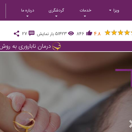
ویزا
خدمات
گردشگری
درباره ما
★
★
★
★
★
★
★
★
4.8
846
51423
بار نمایش
27
درمان ناباروری به روش VF
Next