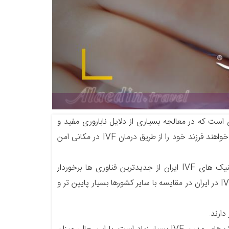
ن ناباروری است که در معالجه بسیاری از دلایل ناباروری مفید و
کاربردی است. ایران مناسب ترین میزبان برای افرادی از سراسر جهان است که می خواهند فرزند خود را از طریق درمان IVF در مکانی امن
بسیاری از مردم ایران را به عنوان مقصد IVF خود انتخاب می کنند چرا که کلینیک های IVF ایران از جدیدترین فناوری ها برخوردار
هستند، و همچنین با اینکه ایران پزشکان ماهر و مراکز IVF حرفه ای دارد، هزینه IVF در ایران در مقایسه با سایر کشورها بسیار پایین تر و