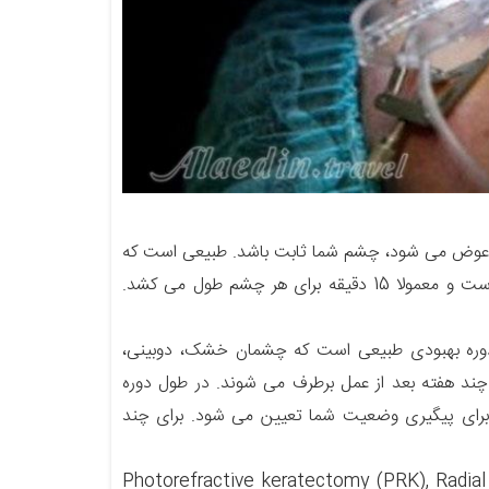
شما عوض می شود، چشم شما ثابت باشد. طبیعی است که
بویی مشابه بوی سوختگی مو در طی عمل به مشام شما برسد. درمان سرپایی است و معمولا 15 دقیقه برای هر چشم طول می کشد.
 دوره بهبودی طبیعی است که چشمان خشک، دوبینی،
چند هفته بعد از عمل برطرف می شوند. در طول دوره
ماه بعد از عمل ویزیت هایی برای پیگیری وضعیت شما تعیین می شود. برای چند
همچنین گفتنی است که غیر از لیزیک، جراحی های انکساری دیگری نیز شامل Photorefractive keratectomy (PRK), Radial