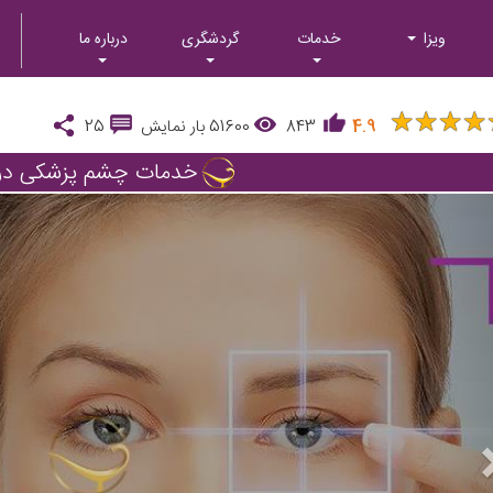
ویزا
خدمات
گردشگری
درباره ما
★
★
★
★
★
★
★
★
4.9
843
51600
بار نمایش
25
خدمات چشم پزشکی در ا
Next