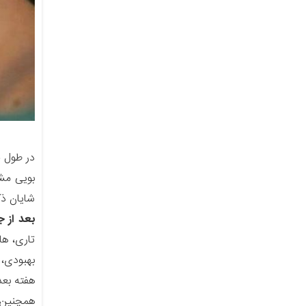
در طول ج
شایان ذ
بعد از 
تاری، ها
هفته بعد