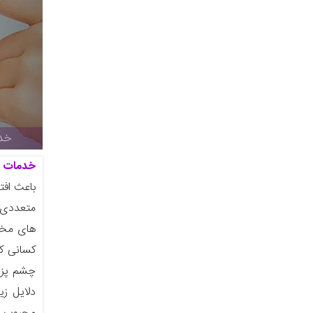
خدم
خدمات چ
باعث اف
متعددی د
های مخت
کسانی که
چشم پزشک
دلایل زی