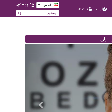
02174495
فارسی
ورود
ثبت نام
یران
Previous