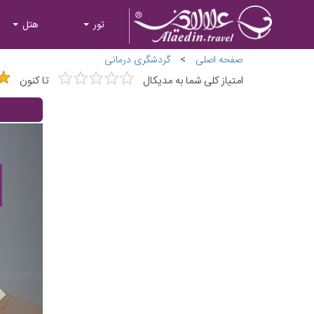
تور
هتل
صفحه اصلی
>
گردشگری درمانی
★
★
★
★
★
★
★
★
★
★
★
★
امتیاز کلی شما به مدیکال
تا کنون