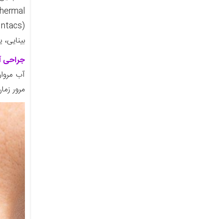
hermal
بینایی، 
جراحی آب
آب مروا
مرور زما