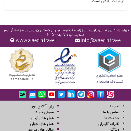
اینترنت رایگان است.
تهران، پاسداران شمالی، پایین‌تر از چهارراه فرمانیه، مابین نارنجستان چهارم و رز، مجتمع آرتمیس
فرمانیه، طبقه 7، واحد 5 , 6
www.alaedin.travel
info@alaedin.travel
تیم ما
رزرو آنلاین تور
تماس با ما
معرفی تورها
خدمات ما
هتل های ایران
نظرات کاربران
هتل های جهان
وبلاگ
سالن های مراسم