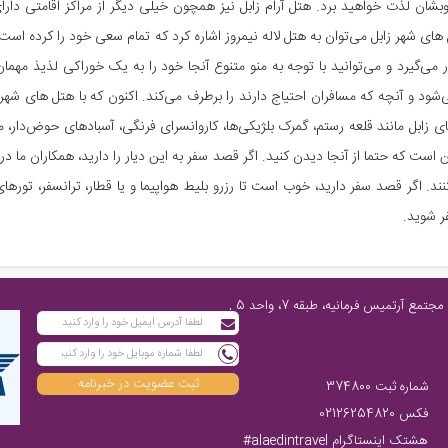
وبشان لذت خواهید برد. هتل آرام زابل نیز همچون خیلی دیگر از مراکز اقامتی دا
ی‌گیرد و می‌توانید با توجه به منو متنوع آنجا خود را به یک خوراکی لذیذ مهمان 
‌شود و آنچه که مسافران احتیاج دارند را برطرف می‌کند. اکنون که با هتل های شهر 
های زابل مانند قلعه رستم، گمرک بلژیکی‌ها، کاروانسرای فرنگی، آسبادهای حوض‌دار، 
ست که حتما از آنجا دیدن کنید. اگر قصد سفر به این دیار را دارید، همکاران ما د
کنند. اگر قصد سفر دارید، خوب است تا رزرو بلیط هواپیما و یا قطار، ترانسفر، توره
فر شوید.
تهران، پاسداران شمالی، پایین‌تر از چهارراه فرمانیه، مابین نارنجستان چهارم و رز، مجتمع آرتمیس فرمانیه، طبقه 7، واحد 5 ,
ثبت عضویت در خبرنامه
شماره ثبت 374800
فکس 02126254820
هشتک اینستاگرام alaedintravel#