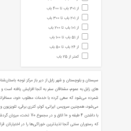
از 301 باب تا 400 باب
از 201 باب تا 300 باب
از 101 باب تا 200 باب
از 51 باب تا 100 باب
از 26 باب تا 50 باب
کمتر از 25 باب
سیستان و بلوچستان و شهر زابل از دیر باز مرکز توجه باستان‌
های زابل به عموم، مشتاقان سفر به آنجا افزایش یافته است و حا
شمرده می‌شود که سعی کرده با خدمات مطلوب خود، مسافرانش 
می‌شود، همچنین سرویس ایرانی، کولر، کتری برقی، تلویزیون و دو
با داشتن 4 طبقه و 10 اتا
که رستوران سنتی آنجا لذیذترین خوراکی‌ها را در اختیارتان قر