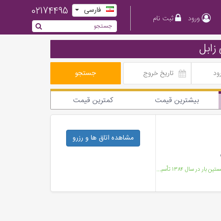
02174495
فارسی
ورود
ثبت نام
زابل
جستجو
بیشترین قیمت
کمترین قیمت
مشاهده اتاق ها
و رزرو
هتل آرام زابل هتل ۲ ستاره ای است که در شهر زابل قرار دارد و نخستین بار در سال ۱۳۸۴ تأسیس شده و به به