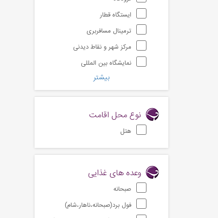
ایستگاه قطار
ترمینال مسافربری
مرکز شهر و نقاط دیدنی
نمایشگاه بین المللی
بیشتر
نوع محل اقامت
هتل
وعده های غذایی
صبحانه
فول برد(صبحانه،ناهار،شام)