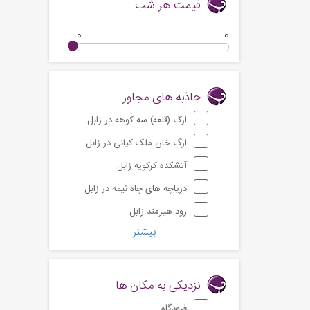
قیمت هر شب
0
0
جاذبه های مجاور
ارگ (قلعه) سه کوهه در زابل
ارگ خان ملک کیانی در زابل
آتشکده کرکویه زابل
دریاچه های چاه نیمه در زابل
رود هیرمند زابل
بیشتر
نزدیکی به مکان ها
فرودگاه