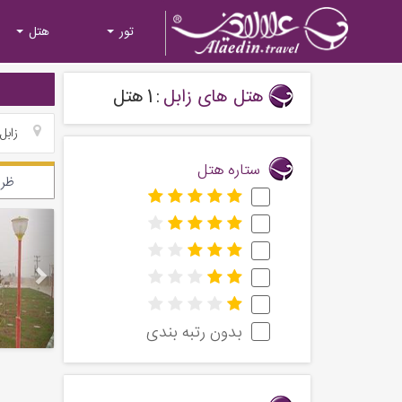
تور
هتل
هتل های زابل
:
1
هتل
زابل
ستاره هتل
ظرف
Next
بدون رتبه بندی