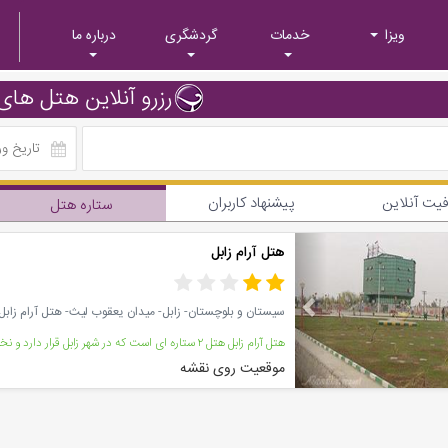
ویزا
خدمات
گردشگری
درباره ما
رزرو آنلاین هتل های 
یت آنلاین
پیشنهاد کاربران
ستاره هتل
Previous
هتل آرام زابل
سیستان و بلوچستان- زابل- میدان یعقوب لیث- هتل آرام زابل
موقعیت روی نقشه