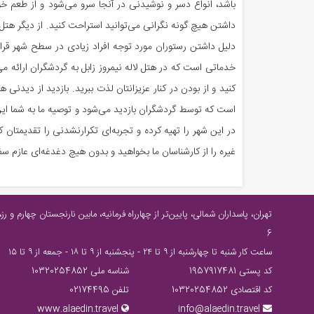
باشد، انواع دسر و نوشیدنی در آنجا سرو می‌شود و از طعم خ
دلیل داشتن رستوران مورد توجه افراد زیادی در سطح شهر قرار م
خدماتی است که در هتل لاله نیمروز زابل به گردشگران ارائه می
کنید و از بودن در کنار عزیزانتان لذت ببرید. بازدید از دیدنی 
است که توسط گردشگران بازدید می‌شود و توصیه ما به شما این ا
در این شهر را تهیه کرده و تجربه‌ای تکرارنشدنی را تقدیمتان 
غیره را از کارشناسان ما بخواهید و بدون هیچ دغدغه‌ای عازم س
6
ساعت كار شنبه تا چهارشنبه از ٩ تا ٢٤ - پنجشنبه از ٩ تا ١٨ - جمعه از ٩ تا ١٥
کد پستی 1957917481
شناسه ملی 10320254852
کد اقتصادی 10320254852
تلفن 02174495
www.alaedin.travel
info@alaedin.travel