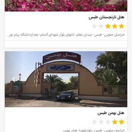
هتل نارنجستان طبس
خراسان جنوبی- طبس- میدان معلم- انتهای بلوار شهدای گمنام- بعدازدانشگاه پیام نور- هتل نارنجستان طبس
vious
Next
هتل بهمن طبس
خراسان جنوبی- طبس- بلوارشهدا- هتل بهمن