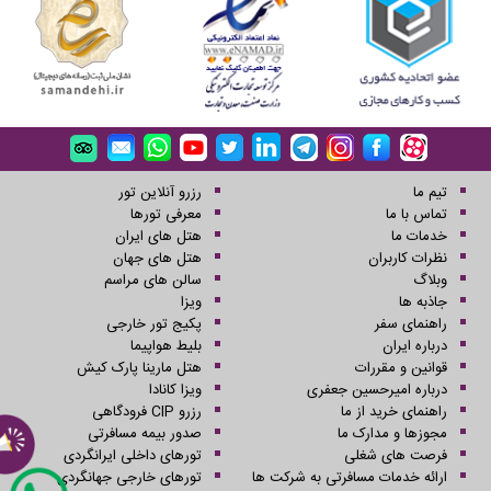
تیم ما
رزرو آنلاین تور
تماس با ما
معرفی تورها
خدمات ما
هتل های ایران
نظرات کاربران
هتل های جهان
وبلاگ
سالن های مراسم
جاذبه ها
ویزا
راهنمای سفر
پکیج تور خارجی
درباره ایران
بلیط هواپیما
قوانین و مقررات
هتل مارینا پارک کیش
درباره امیرحسین جعفری
ویزا کانادا
راهنمای خرید از ما
رزرو CIP فرودگاهی
مجوزها و مدارک ما
صدور بیمه مسافرتی
فرصت های شغلی
تورهای داخلی ایرانگردی
ارائه خدمات مسافرتی به شرکت ها
تورهای خارجی جهانگردی