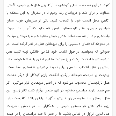
کنید. در این صفحه ما سعی کرده‎ایم با ارائه رزرو هتل های طبس، اقامتی
متفاوت را برای شما و عزیزانتان رقم بزنیم تا در سفرتان به این منطقه با
آگاهی محل اقامت خود را انتخاب کنید. یکی از هتل‌های خوب استان
خراسان جنوبی، هتل نارنجستان طبس نام دارد که آن را به صورت
واحدهای جدا از هم ساخته‌اند. هتلی خوش منظره همراه با درختان مرکبات
در محوطه که فضای دلنشینی را برای میهمانان هتل در نظر گرفته است. در
صورتی که بخواهید در طول اقامت خود غذایی خانگی تهیه کنید، هتل
نارنجستان با امکانات پخت و پز سوئیت‌ها این امکان را به شما خواهد داد.
رستوران هتل انتخاب مناسبی برای تجربه چشیدن طعم‌های غذا است.
اینترنت پر سرعت، صبحانه رایگان، امکانات بازی کودکان از دیگر خدمات
هتل نارنجستان محسوب می‌شود که در اختیار میهمانان قرار می‌گیرد. اگر
هم قصد دارید مراسمی باشکوه در شهر طبس برگزار کنید، تالار زیبای این
هتل نوساز و سه ستاره، می‌تواند بهترین گزینه برایتان باشد. کافیست برای
رزرو تالار هتل نارنجستان طبس با همکاران ما در بخش تشریفات
علاءالدین تراول در تماس باشید تا از صفر تا صد مراسمتان را بر عهده