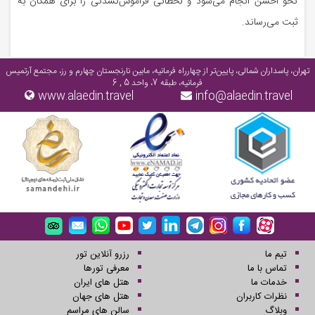
نحو احسن انجام می‌شود و لحظاتی فراموش‌نشدنی را برای همگان به
ثبت می‌رساند.
تهران، پاسداران شمالی، پایین‌تر از چهارراه فرمانیه، مابین نارنجستان چهارم و رز، مجتمع آرتمیس
فرمانیه، طبقه 7، واحد 5 , 6
www.alaedin.travel
info@alaedin.travel
تیم ما
رزرو آنلاین تور
تماس با ما
معرفی تورها
خدمات ما
هتل های ایران
نظرات کاربران
هتل های جهان
وبلاگ
سالن های مراسم