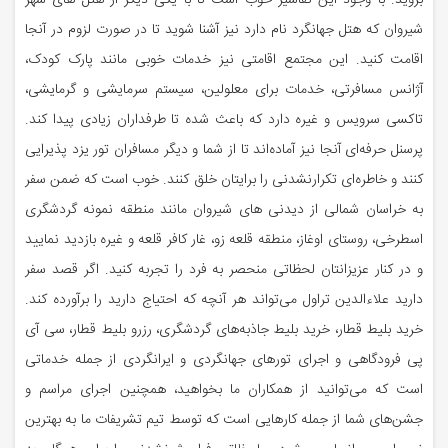
بروید. با وجود این تفاسیر خوب است تا با یکی دیگر از هتل های شهر
شیروان که هتل جهانگرد نام دارد نیز آشنا شوید تا در صورت لزوم در آنجا
اقامت کنید. این مجتمع اقامتی نیز خدمات خوبی مانند پارک کودک،
آژانس مسافرتی، خدمات برای معلولین، سیستم سرمایشی و گرمایشی،
تاکسی سرویس و غیره دارد که باعث شده تا طرفداران زیادی پیدا کند.
پرسنل حرفه‌ای آنجا نیز آماده‌اند تا از شما و دیگر مسافران تور یزد پذیرایی
کنند و خاطره‌ای تکرارنشدنی را برایتان خلق کنند. خوب است که ضمن سفر
به خراسان شمالی از دیدنی های شیروان مانند منطقه نمونه گردشگری
اسطرخی، روستای اوغاز، منطقه قلعه زو، غار کافر قلعه و غیره بازدید نمایید
و در کنار عزیزانتان لحظاتی منحصر به فرد را تجربه کنید. اگر قصد سفر
دارید علاءالدین تراول می‌تواند هر آنچه که احتیاج دارید را برآورده کند.
خرید بلیط قطار، خرید بلیط جاذبه‌های گردشگری، رزرو بلیط قطار، سی آی
پی فرودگاهی و اجرای تورهای جهانگردی و ایرانگردی از جمله خدماتی
است که می‌توانید از همکاران ما بخواهید، همچنین اجرای مراسم و
جشن‌های شما از جمله کارهایی است که توسط تیم تشریفات ما به بهترین