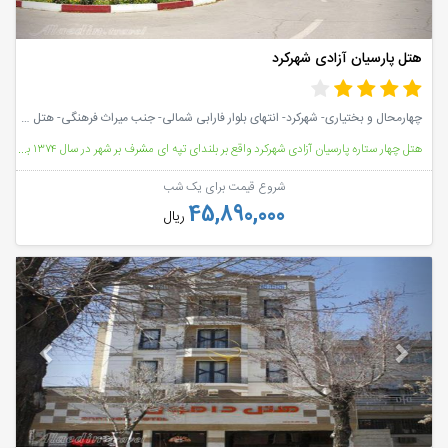
هتل پارسیان آزادی شهرکرد
چهارمحال و بختیاری- شهرکرد- انتهای بلوار فارابی شمالی- جنب میراث فرهنگی- هتل پارسیان شهرکرد
هتل چهار ستاره پارسیان آزادی شهركرد واقع بر بلندای تپه ای مشرف بر شهر در سال ۱۳۷۴ به نام هتل انقلاب
شروع قیمت برای یک شب
45,890,000
ریال
vious
Next