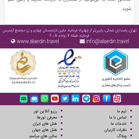
شوید.
تهران، پاسداران شمالی، پایین‌تر از چهارراه فرمانیه، مابین نارنجستان چهارم و رز، مجتمع آرتمیس
فرمانیه، طبقه 7، واحد 5 , 6
www.alaedin.travel
info@alaedin.travel
تیم ما
رزرو آنلاین تور
تماس با ما
معرفی تورها
خدمات ما
هتل های ایران
نظرات کاربران
هتل های جهان
وبلاگ
سالن های مراسم