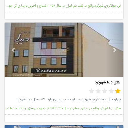
تل جهانگردی شهرکرد واقع در قلب بام ایران در سال ۱۳۵۴ افتتاح و آخرین بازسازی آن جهت ارتقا سطح کیفی خد
vious
Next
هتل دیبا شهرکرد
چهارمحال و بختیاری- شهرکرد- میدان معلم- روبروی پارک لاله- هتل دیبا شهرکرد
هتل دیبا شهرکرد واقع در میدان معلم در سال ۱۳۹۰ افتتاح و جهت بهسازی و ارتقا خدمات در سال ۱۳۹۷ مورد با