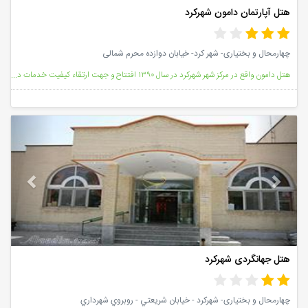
هتل آپارتمان دامون شهرکرد
چهارمحال و بختیاری- شهر کرد- خیابان دوازده محرم شمالی
هتل دامون واقع در مرکز شهر شهرکرد در سال ۱۳۹۰ افتتاح و جهت ارتقاء کیفیت خدمات در سال ۱۳۹۳ مورد بازسا
vious
Next
هتل جهانگردی شهرکرد
چهارمحال و بختیاری- شهركرد - خيابان شريعتي - روبروي شهرداري