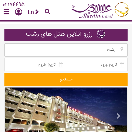
02174495
En
رزرو آنلاین هتل های رشت
رشت
جستجو
vious
Next