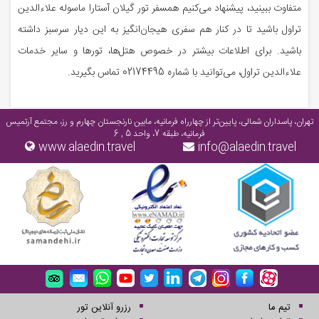
متفاوت ببینید، پیشنهاد می‌کنیم همسفر تور گیلان آستارا ماسوله علاءالدین
تراول باشید تا در کنار هم سفری هیجان‌انگیز به این دیار سرسبز داشته
باشید. برای اطلاعات بیشتر در خصوص هتل‌ها، تورها و سایر خدمات
علاءالدین تراول، می‌توانید با شماره 02174495 تماس بگیرید.
تهران، پاسداران شمالی، پایین‌تر از چهارراه فرمانیه، مابین نارنجستان چهارم و رز، مجتمع آرتمیس
فرمانیه، طبقه 7، واحد 5 , 6
www.alaedin.travel
info@alaedin.travel
تیم ما
رزرو آنلاین تور