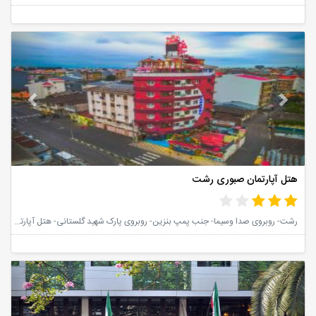
vious
Next
هتل آپارتمان صبوری رشت
رشت- روبروی صدا وسیما- جنب پمپ بنزین- روبروی پارک شهید گلستانی- هتل آپارتمان صبوری
vious
Next