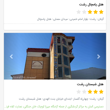
هتل پامچال رشت
گیلان- رشت- بلوار امام خمینی- میدان مصلی- هتل پامچال
vious
Next
هتل شبستان رشت
گیلان- رشت- چهارراه گلسار- ابتدای خیابان بنت الهدی- هتل شبستان رشت
دسترسی آسان به مراکز گردشگری از جمله آرامگاه میرزا کوچک خان جنگلی، عمارت کلاه فرنگی