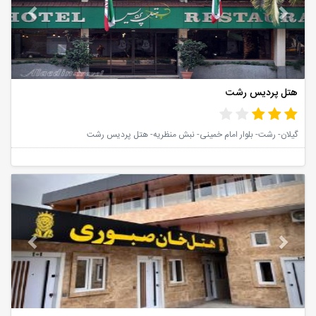
هتل پردیس رشت
گیلان- رشت- بلوار امام خمینی- نبش منظریه- هتل پردیس رشت
vious
Next