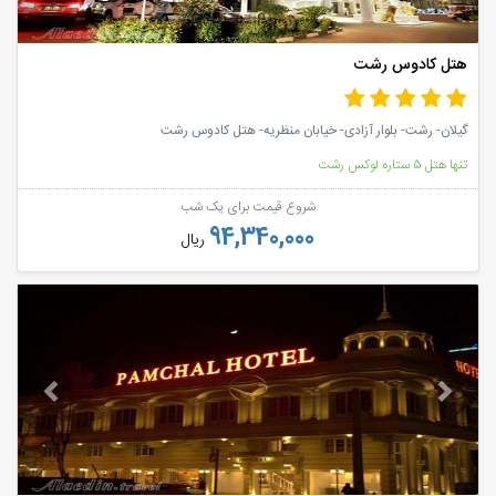
هتل کادوس رشت
گیلان- رشت- بلوار آزادی- خیابان منظریه- هتل کادوس رشت
تنها هتل 5 ستاره لوکس رشت
شروع قیمت برای یک شب
94,340,000
ریال
vious
Next