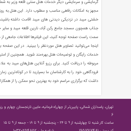
مجهز به امکانات رفاهی مناسب و مطلوب دارد. این هتل به روز،
خشتی میبد در نزدیکی دیدنی های میبد اقامت داشته باشید، ه
جذاب همچون مسجد جامع رکن آباد، نارین قلعه میبد و سایر جا
سمت راست صفحه توجه کنید، این فیلترها اطلاعات جامعی از هتل
اینجا می‌توانید تصاویر هتل موردنظر را ببینید. در این صفحه 
خدمات رایگان و توضیحات هتل بهره‌مند شوید. همچنین از امتیا
فرودگاهی خود را به کارشناسان ما بسپارید تا در کوتاه‌ترین زمان
داشت که برگزاری مراسم خود به بهترین نحو ممکن را از همکاران
6
ساعت كار شنبه تا چهارشنبه از ٩ تا ٢٤ - پنجشنبه از ٩ تا ١٨ - جمعه از ٩ تا ١٥
کد پستی 1957917481
شناسه ملی 10320254852