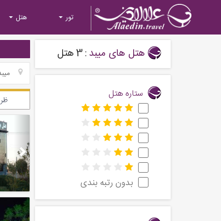
تور
هتل
هتل های میبد
:
3
هتل
میبد
ستاره هتل
ظرف
Next
بدون رتبه بندی
Next