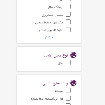
ایستگاه قطار
ترمینال مسافربری
مرکز شهر و نقاط دیدنی
نمایشگاه بین المللی
بیشتر
نوع محل اقامت
هتل
وعده های غذایی
صبحانه
فول برد(صبحانه،ناهار،شام)