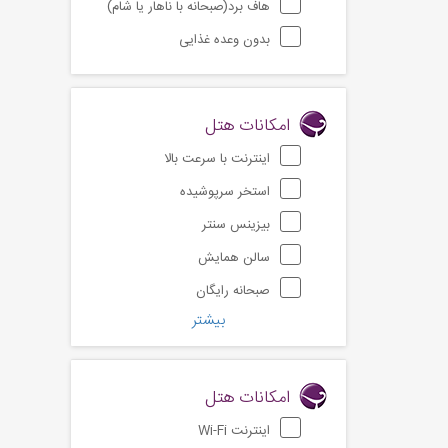
هاف برد(صبحانه با ناهار یا شام)
بدون وعده غذایی
امکانات هتل
اینترنت با سرعت بالا
استخر سرپوشیده
بیزینس سنتر
سالن همایش
صبحانه رایگان
بیشتر
امکانات هتل
اینترنت Wi-Fi