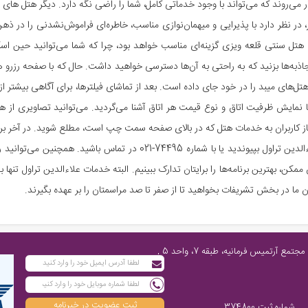
 در نظر دارد با پذیرایی و میهمان‌نوازی مناسب، خاطره‌ای فراموش‌نشدنی را در ذه
تل سنتی قلعه ویزی گزینه‌ای مناسب خواهد بود، چرا که شما می‌توانید حین اس
ذبه‌ها بزنید که به راحتی به آن‌ها دسترسی خواهید داشت. حال که با صفحه رزرو ه
‌های میبد را در خود جای داده است. بعد از تماشای فیلترها، برای آگاهی بیشتر از
با نمایش ظرفیت اتاق و نوع قیمت هر اتاق آشنا می‌گردید. می‌توانید تصاویری از هتل
ز کاربران به خدمات هتل که در بالای صفحه سمت چپ است، مطلع شوید. در آخر برای
مربوطه را دریافت کنید. برای رزرو آنلاین هتل‌های میبد به علاءالدین تراول ب
 ممکن، بهترین برنامه‌ها را برایتان تدارک ببینیم. البته خدمات علاءالدین تراول تنها
 ما در بخش تشریفات بخواهید تا از صفر تا صد مراسمتان را بر عهده بگیرند.
تهران، پاسداران شمالی، پایین‌تر از چهارراه فرمانیه، مابین نارنجستان چهارم و رز، مجتمع آرتمیس فرمانیه، طبقه 7، واحد 5 ,
ثبت عضویت در خبرنامه
شماره ثبت 374800