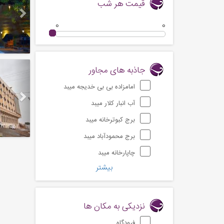
قیمت هر شب
0
0
Next
جاذبه های مجاور
امامزاده بی بی خدیجه میبد
آب انبار کلار میبد
برج کبوترخانه میبد
برج محمودآباد میبد
چاپارخانه میبد
بیشتر
نزدیکی به مکان ها
فرودگاه