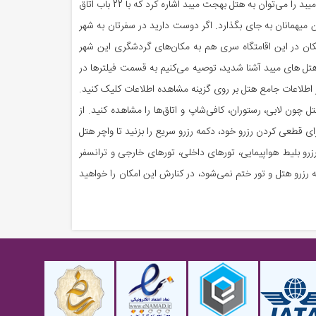
گرمایشی و سرمایشی دیگر خدمات هتل سنتی قلعه وزیر به شمار می‌روند که می‌تواند با وجود خدماتی کامل، شما را راضی نگه دارد. دیگر هتل های میبد را می‌توان به هتل بهجت میبد اشاره کرد که با 22 باب اتاق
ن میهمانان به جای بگذارد. اگر دوست دارید در سفرتان به شهر
کان در این اقامتگاه سری هم به مکان‌های گردشگری این شهر
تل های میبد آشنا شدید، توصیه می‌کنیم به قسمت فیلترها در
 اطلاعات جامع هتل بر روی گزینه مشاهده اطلاعات کلیک کنید.
 چون لابی، رستوران، کافی‌شاپ و اتاق‌ها را مشاهده کنید. از
 قطعی کردن رزرو خود، دکمه رزرو سریع را بزنید تا واچر هتل
پیوندید یا با شماره 74495-021 در تماس باشید. همچنین می‌توانید رزرو بلیط هواپیمایی، تورهای داخلی، تورهای خارجی و ترانسفر
 به رزرو هتل و تور ختم نمی‌شود، در کنارش این امکان را خواهید