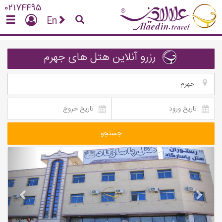
02174495
En
رزرو آنلاین هتل های جهرم
جهرم
جستجو
vious
Next