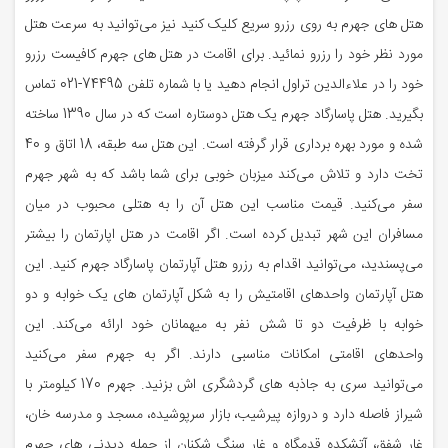
هتل های جهرم به روی رزرو سریع کلیک کنید نیز می‌توانید به سرعت هتل
‏مورد نظر خود را رزرو نمائید. برای اقامت در هتل های جهرم کافیست رزرو
خود را در علاءالدین تراول ‏انجام دهید یا با شماره تلفن 74495-021 تماس
بگیرید. هتل پاسارگاد جهرم یک هتل دوستاره است که ‏در سال 1390 ساخته
شده و مورد بهره برداری قرار گرفته است. این هتل سه طبقه، 18 اتاق و 40
تخت ‏دارد و تلاش می‌کند میزبان خوبی برای شما باشد که به شهر جهرم
سفر می‌کنید. قیمت مناسب این هتل ‏آن را به هتلی محبوب در میان
مسافران این شهر تبدیل کرده است. اگر اقامت در هتل اپارتمان را بیشتر
‏می‌پسندید، می‌توانید اقدام به رزرو هتل آپارتمان پاسارگاد جهرم کنید. این
هتل آپارتمان واحدهای ‏اقامتیش را به شکل آپارتمان های یک خوابه و دو
خوابه با ظرفیت دو تا شش نفر به میهمانان خود ارائه ‏می‌کند. این
واحدهای اقامتی امکانات مناسبی دارند. اگر به جهرم سفر می‌کنید
می‌توانید سری به جاذبه ‏های گردشگری اش بزنید. جهرم 170 کیلومتر با
شیراز فاصله دارد و دروازه پیرشیب، بازار سرپوشیده، ‏مسجد و مدرسه خان،
غار شفق، آتشکده قدمگاه و غار سنگ شکنان از جمله دیدنی های جهرم