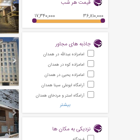
قیمت هر شب
17,340,000
36,810,000
Next
جاذبه های مجاور
امامزاده عبدالله در همدان
امامزاده کوه در همدان
امامزاده یحیی در همدان
آرامگاه ابوعلی سینا همدان
Next
آرامگاه استر و مردخای همدان
بیشتر
نزدیکی به مکان ها
فرودگاه