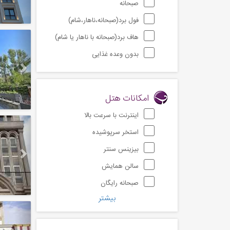
صبحانه
فول برد(صبحانه،ناهار،شام)
Next
هاف برد(صبحانه با ناهار یا شام)
بدون وعده غذایی
امکانات هتل
اینترنت با سرعت بالا
Next
استخر سرپوشیده
بیزینس سنتر
سالن همایش
صبحانه رایگان
بیشتر
Next