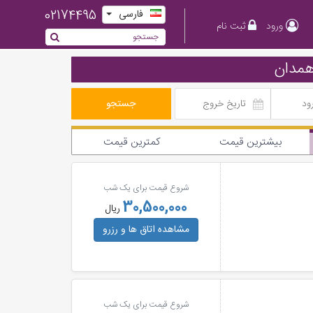
02174495
فارسی
ورود
ثبت نام
همدان
جستجو
بیشترین قیمت
کمترین قیمت
شروع قیمت برای یک شب
30,500,000
ریال
مشاهده اتاق ها
و رزرو
شروع قیمت برای یک شب