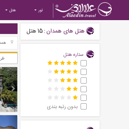
تور
هتل
هتل های همدان
:
15
هتل
همد
ستاره هتل
ظرف
Next
بدون رتبه بندی
Next