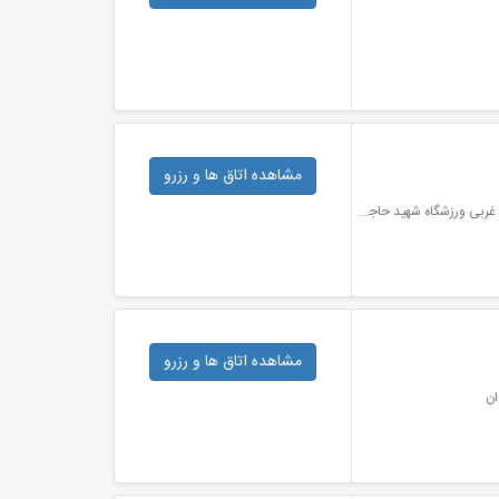
مشاهده اتاق ها
و رزرو
همدان- شهر مریانج (۶ کیلومتری جاده همدان-کرمانشاه)- ضلع غربی ورزشگاه شهید حاجی بابایی- هتل ورزش همدان
مشاهده اتاق ها
و رزرو
ان