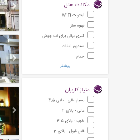
امکانات هتل
اینترنت Wi-Fi
قهوه ساز
کتری برقی برای آب جوش
Next
صندوق امانات
حمام
بیشتر
Next
امتیاز کاربران
بسیار عالی - بالای 4.5
عالی - بالای 4
خوب - بالای 3.5
قابل قبول - بالای 3