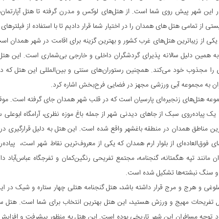
در این شهر پیش روی شما است. از هتل‌های لوکس و مدرن گرفته تا هتل آپارتمان‌ه
ستی از تمامی هتل های همدان را در اختیار شما قرار دادیم تا با استفاده از فیلتره
 یکی از زیباترین هتل‌های غرب کشور و بهترین گزینه برای اقامت در شهر همدان اس
ه همین دلیل سالانه پذیرای گردشگران داخلی و خارجی بی‌شماری است. این هتل باتو
ادی را مجذوب خود می‌کند. همچنین رستوران‌های سنتی و بین‌المللی این هتل که در 
توان به مجموعه آبی ورزشی مجهز در فضایی فرح‌بخش اشاره کرد.
موعه هتل‌های زنجیره‌ای پارسیان است که در قلب شهر همدان جای گرفته است. موق
یک پیاده‌روی سبک از جاهای دیدنی شهر از جمله باغ موزه نظری، آرامگاه ابوعلی سین
 و هواترین مناطق همدان در منطقه باغشهر واقع شده است. این هتل به دلیل قرارگیری در د
مای فوق‌العاده‌ای از بلوار ارم همدان که یکی از معروف‌ترین نقاط شهر است، پیا
ند تپه هگمتانه، گنجنامه، مجتمع تفریحی رنگین‌کمان و تفرجگاه عباس‌آباد دارد
ی و سنگ نبشته‌ها تشکیل شده است.
 شلوغی و هرج و مرج قرار داشته باشد، هتل گنجنامه هتلی چهار ستاره و شیک در 
ال تفریحات مهیج و ورزش هستید، این هتل بهترین انتخاب برای شما است. هتل س
وجه مسافران این شهر تاریخی بوده است. این هتل به منظور پیشرفت و افزایش ر