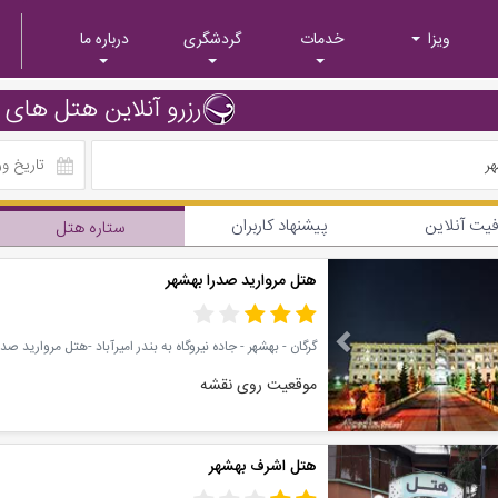
ویزا
خدمات
گردشگری
درباره ما
رزرو آنلاین هتل های 
ر
یت آنلاین
پیشنهاد کاربران
ستاره هتل
Previous
هتل مروارید صدرا بهشهر
گرگان - بهشهر - جاده نیروگاه به بندر امیرآباد -هتل مروارید صد
موقعیت روی نقشه
Previous
هتل اشرف بهشهر