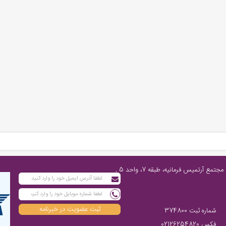
تهران، پاسداران شمالی، پایین‌تر از چهارراه فرمانیه، مابین نارنجستان چهارم و رز، مجتمع آرتمیس فرمانیه، طبقه 7، واحد 5 ,
ثبت عضویت در خبرنامه
شماره ثبت 374800
فکس 02126254820