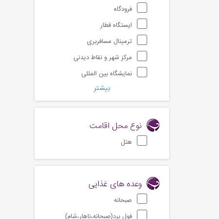
فرودگاه
ایستگاه قطار
ترمینال مسافربری
مرکز شهر و نقاط دیدنی
نمایشگاه بین المللی
بیشتر
نوع محل اقامت
هتل
وعده های غذایی
صبحانه
فول برد(صبحانه،ناهار،شام)