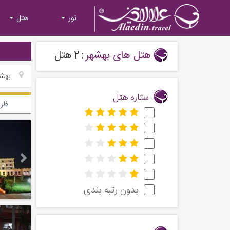
تور
هتل
هتل های بهشهر
:
2
هتل
بهشه
ستاره هتل
ظرف
Next
بدون رتبه بندی
Next