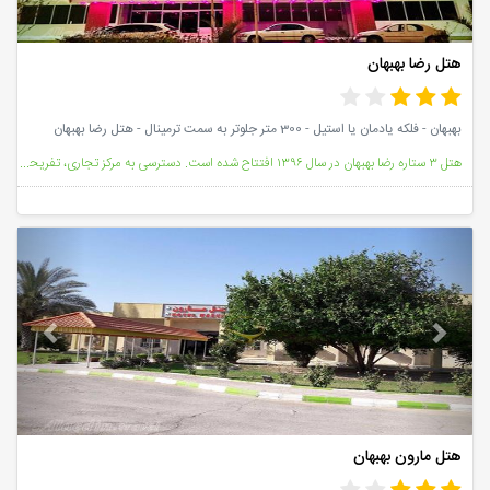
هتل رضا بهبهان
بهبهان - فلکه یادمان یا استیل - 300 متر جلوتر به سمت ترمینال - هتل رضا بهبهان
هتل ۳ ستاره رضا بهبهان در سال ۱۳۹۶ افتتاح شده است. دسترسی به مرکز تجاری، تفریحی آریاگان با فاصله ی ۵
vious
Next
هتل مارون بهبهان