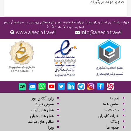
صد بر عهده می‌گیرند.
تهران، پاسداران شمالی، پایین‌تر از چهارراه فرمانیه، مابین نارنجستان چهارم و رز، مجتمع آرتمیس
فرمانیه، طبقه 7، واحد 5 , 6
www.alaedin.travel
info@alaedin.travel
تیم ما
رزرو آنلاین تور
تماس با ما
معرفی تورها
خدمات ما
هتل های ایران
نظرات کاربران
هتل های جهان
وبلاگ
سالن های مراسم
جاذبه ها
ویزا