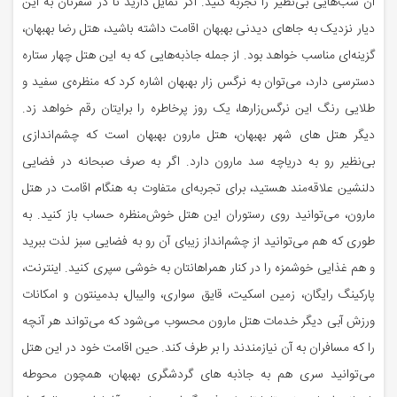
آن شب‌هایی بی‌نظیر را تجربه کنید. اگر تمایل دارید تا در سفرتان به این
دیار نزدیک به جاهای دیدنی بهبهان اقامت داشته باشید، هتل رضا بهبهان،
گزینه‌ای مناسب خواهد بود. از جمله جاذبه‌هایی که به این هتل چهار ستاره
دسترسی دارد، می‌توان به نرگس زار بهبهان اشاره کرد که منظره‌ی سفید و
طلایی رنگ این نرگس‌زارها، یک روز پرخاطره را برایتان رقم خواهد زد.
دیگر هتل های شهر بهبهان، هتل مارون بهبهان است که چشم‌اندازی
بی‌نظیر رو به دریاچه سد مارون دارد. اگر به صرف صبحانه در فضایی
دلنشین علاقه‌مند هستید، برای تجربه‌ای متفاوت به هنگام اقامت در هتل
مارون، می‌توانید روی رستوران این هتل خوش‌منظره حساب باز کنید. به
طوری که هم می‌توانید از چشم‌انداز زیبای آن رو به فضایی سبز لذت ببرید
و هم غذایی خوشمزه را در کنار همراهانتان به خوشی سپری کنید. اینترنت،
پارکینگ رایگان، زمین اسکیت، قایق سواری، والیبال، بدمینتون و امکانات
ورزش آبی دیگر خدمات هتل مارون محسوب می‌شود که می‌تواند هر آنچه
را که مسافران به آن نیازمندند را بر طرف کند. حین اقامت خود در این هتل
می‌توانید سری هم به جاذبه های گردشگری بهبهان، همچون محوطه