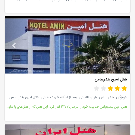
vious
Next
هتل امین بندرعباس
هرمزگان- بندر عباس- بلوار طالقانی- بعد از اسکله شهید حقانی- هتل امین بندر عباس
هتل امین بندرعباس فعالیت خود را در سال 1372 آغاز کرد. این هتل که از هتل‌های با سابقه در جنوب کشور می
vious
Next