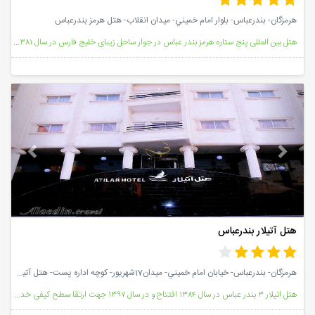
هرمزگان- بندرعباس- بلوار امام خميني- ميدان انقلاب- هتل هرمز بندرعباس
هتل بین المللی پنج ستاره هرمز بندر عباس در جوار ساحل زیبای خليج فارس در سال ۱۳۸۱ مورد بهره برداری قر
vious
Next
هتل آتیلار بندرعباس
هرمزگان- بندرعباس- خيابان امام خميني- ميدان17شهريور- کوچه اداره پست- هتل آتیلار بندرعباس
هتل اتیلار ۳ بندر عباس در سال ۱۳۸۴ افتتاح و در سال ۱۳۹۷ جهت ارتقا سطح کیفی خدمات و رفاه میهمانان مور