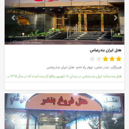
هتل ایران بندرعباس
هرمزگان- بندر عباس- چهار راه امام- هتل ایران بندرعباس
هتل سه ستاره ایران بندرعباس در میدان ۱۷ شهریور واقع گردیده است که در سال ۱۳۹۵ به بهره برداری رسیده ا
vious
Next