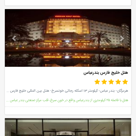
vious
Next
هتل خلیج فارس بندرعباس
هرمزگان- بندر عباس- کیلومتر 13 اسکله رجائی خونسرخ- هتل بین المللی خلیج فارس بندرعباس
هتل با فاصله ۲۵ کیلومتری از بندرعباس واقع در خون سرخ، قلب مرکز صنعتی بندر عباس و در نزدیکی اسکله ها
vious
Next