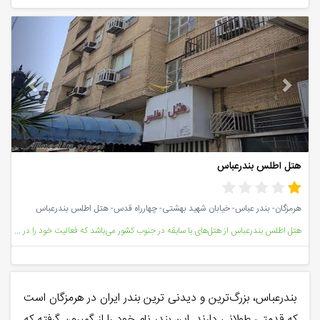
vious
Next
هتل اطلس بندرعباس
هرمزگان- بندر عباس- خیابان شهید بهشتی- چهارراه قدس- هتل اطلس بندرعباس
هتل اطلس بندرعباس از هتل‌های با سابقه در جنوب کشور می‌باشد که فعالیت خود را در سال 1373 آغاز کرد. ای
بندرعباس، بزرگ‌ترین و دیدنی ترین بندر ایران در هرمزگان است
که قدمتی طولانی دارند. این بندر نام خود را از گمبرون گرفته که