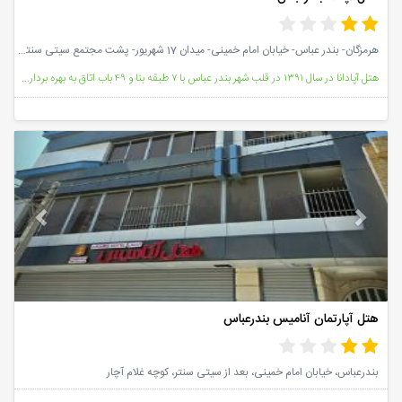
هرمزگان- بندر عباس- خیابان امام خمینی- میدان 17 شهریور- پشت مجتمع سیتی سنتر- هتل آپادانا بندر عباس
هتل آپادانا در سال ۱۳۹۱ در قلب شهر بندر عباس با ۷ طبقه بنا و ۴۹ باب اتاق به بهره برداری رسیده است،ای
vious
Next
هتل آپارتمان آنامیس بندرعباس
بندرعباس، خیابان امام خمینی، بعد از سیتی سنتر، کوچه غلام آچار