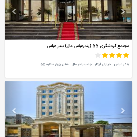
مجتمع گردشگری 55 (بندرعباس مال) بندر عباس
بندر عباس - خیابان ایثار - جنب بندر مال - هتل چهار ستاره 55
vious
Next