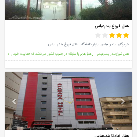
هتل فروغ بندرعباس
هرمزگان- بندر عباس- بلوار دانشگاه- هتل فروغ بندر عباس
هتل فروغ‌بندر بندرعباس از هتل‌های با سابقه در جنوب کشور می‌باشد که فعالیت خود را در سال 1371 آغاز کر
vious
Next
هتل آپادانا بندرعباس