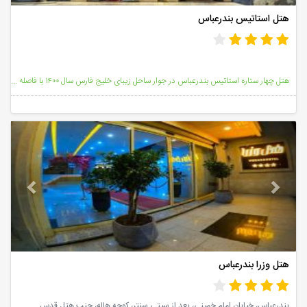
هتل استاتیس بندرعباس
هتل چهار ستاره استاتیس بندرعباس در جوار ساحل زیبای خليج فارس سال ۱۴۰۰ با فاصله دو کیلومتری از بندرعب
vious
Next
هتل وزرا بندرعباس
بندرعباس، خیابان امام خمینی، بعد از سیتی سنتر، کوچه هاله، جنب هتل قدس