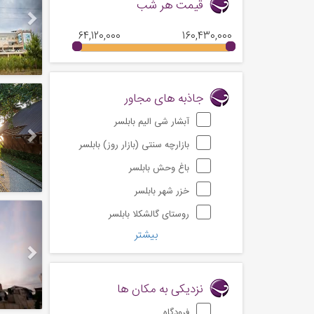
قیمت هر شب
64,120,000
160,430,000
Next
جاذبه های مجاور
آبشار شی الیم بابلسر
بازارچه سنتی (بازار روز) بابلسر
باغ وحش بابلسر
خزر شهر بابلسر
Next
روستای گالشکلا بابلسر
بیشتر
نزدیکی به مکان ها
فرودگاه