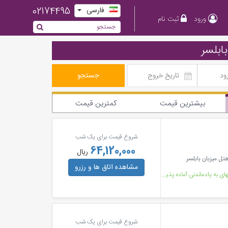
02174495
فارسی
ورود
ثبت نام
ابلسر
جستجو
بیشترین قیمت
کمترین قیمت
شروع قیمت برای یک شب
64,120,000
ریال
مشاهده اتاق ها
و رزرو
هتل پنج ستاره میزبان با رستورانی از انواع غذاهای متنوع و طعمهای به یادماندنی آماده پذیرایی از مسافرا
شروع قیمت برای یک شب