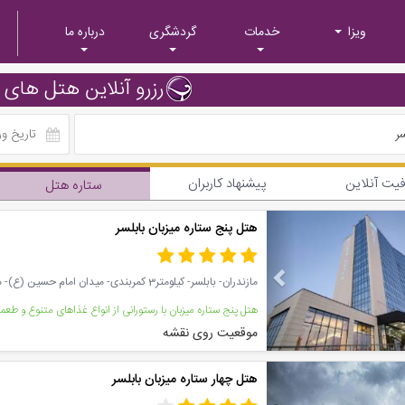
ویزا
خدمات
گردشگری
درباره ما
رزرو آنلاین هتل های ب
سر
یت آنلاین
پیشنهاد کاربران
ستاره هتل
Previous
هتل پنج ستاره میزبان بابلسر
مازندران- بابلسر- کیلومتر3 کمربندی- میدان امام حسین (ع)- هتل میزبان بابلسر
موقعیت روی نقشه
Previous
هتل چهار ستاره میزبان بابلسر