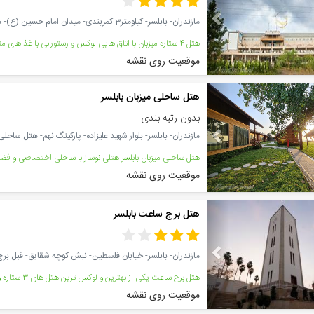
مازندران- بابلسر- کیلومتر3 کمربندی- میدان امام حسین (ع)- هتل میزبان بابلسر
موقعیت روی نقشه
Previous
هتل ساحلی میزبان بابلسر
بدون رتبه بندی
مازندران- بابلسر- بلوار شهید علیزاده- پارکینگ نهم- هتل ساحلی 
موقعیت روی نقشه
Previous
هتل برج ساعت بابلسر
مازندران- بابلسر- خیابان فلسطین- نبش کوچه شقایق- قبل ب
هتل برج ساعت یکی از بهترین و لوکس ترین هتل های 3 ستاره و نوساز در بابلسر میباشد
موقعیت روی نقشه