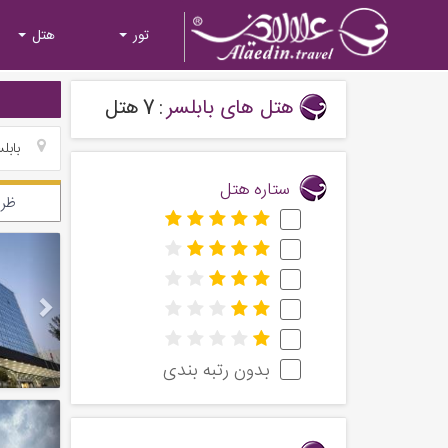
تور
هتل
هتل های بابلسر
:
7
هتل
بابل
ستاره هتل
ظرف
Next
بدون رتبه بندی
Next