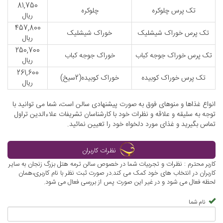
81,750
تک پرس چلوکره
چلوکره
ریال
457,800
تک پرس خوراک شیشلیک
خوراک شیشلیک
ریال
250,700
تک پرس خوراک جوجه کباب
خوراک جوجه کباب
ریال
261,600
تک پرس خوراک کوبیده
خوراک کوبیده(2سیخ)
ریال
انواع غذاها و منوهای فوق به صورت پیشنهادی سالن است، شما می توانید با
توجه به سلیقه و علاقه و نظرات خود با کارشناسان تشریفات علاءالدین تراول
تماس بگیرید و غذای مورد دلخواه خود را تعیین نمائید.
نظرات کاربران
کاربر محترم : نظرات و تجربیات شما در خصوص سالن ترمه هتل بزرگ زنجان به سایر
کاربران در انتخاب های خود کمک می کند.در صورت ثبت نظر با نام کاربری،همان
لحظه فعال می شود و در غیر این صورت پس از بررسی فعال می شود.
نام شما