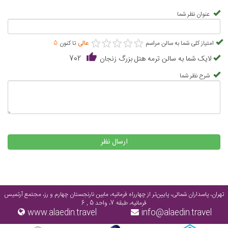
عنوان نظر شما
★
★
★
★
★
★
★
★
★
★
امتیاز کلی شما به سالن مراسم
عالی
تا کنون
5
لایک شما به سالن ترمه هتل بزرگ زنجان
702
شرح نظر شما
ارسال نظر
تهران، پاسداران شمالی، پایین‌تر از چهارراه فرمانیه، مابین نارنجستان چهارم و رز، مجتمع آرتمیس
فرمانیه، طبقه 7، واحد 5 , 6
www.alaedin.travel
info@alaedin.travel