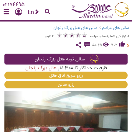
02174495
En
سالن های مراسم
>
سالن های هتل بزرگ زنجان
★
★
★
★
★
★
★
★
★
★
1
2
3
4
5
امتیاز کلی شما به سالن مراسم
تا کنون
51045
702
5
سالن ترمه هتل بزرگ زنجان
ظرفیت حداکثر تا
300
نفر
هتل بزرگ زنجان
رزرو سریع اتاق هتل
رزرو سالن
vious
Next