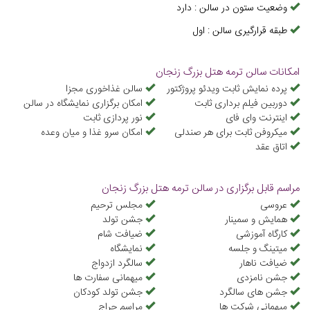
وضعیت ستون در سالن
:
دارد
طبقه قرارگیری سالن
:
اول
امکانات سالن ترمه هتل بزرگ زنجان
پرده نمایش ثابت ویدئو پروژکتور
سالن غذاخوری مجزا
دوربین فیلم برداری ثابت
امکان برگزاری نمایشگاه در سالن
اینترنت وای فای
نور پردازی ثابت
میکروفن ثابت برای هر صندلی
امكان سرو غذا و ميان وعده
اتاق عقد
مراسم قابل برگزاری در سالن ترمه هتل بزرگ زنجان
عروسی
مجلس ترحیم
همایش و سمینار
جشن تولد
کارگاه آموزشی
ضیافت شام
میتینگ و جلسه
نمایشگاه
ضیافت ناهار
سالگرد ازدواج
جشن نامزدی
میهمانی سفارت ها
جشن های سالگرد
جشن تولد کودکان
میهمانی شرکت ها
مراسم حراج