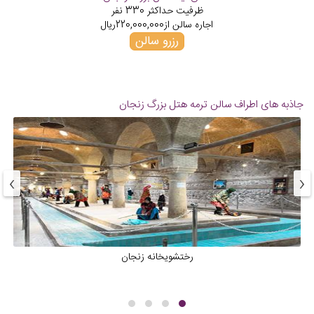
ظرفیت حداکثر
330
نفر
اجاره سالن از
220,000,000
ریال
رزرو سالن
جاذبه های اطراف سالن ترمه هتل بزرگ زنجان
›
‹
رختشویخانه زنجان