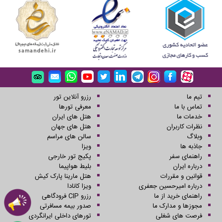
تیم ما
رزرو آنلاین تور
تماس با ما
معرفی تورها
خدمات ما
هتل های ایران
نظرات کاربران
هتل های جهان
وبلاگ
سالن های مراسم
جاذبه ها
ویزا
راهنمای سفر
پکیج تور خارجی
درباره ایران
بلیط هواپیما
قوانین و مقررات
هتل مارینا پارک کیش
درباره امیرحسین جعفری
ویزا کانادا
راهنمای خرید از ما
رزرو CIP فرودگاهی
مجوزها و مدارک ما
صدور بیمه مسافرتی
فرصت های شغلی
تورهای داخلی ایرانگردی