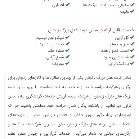
معرفی محصولات شرکت ها
افطاری
ولیمه
خدمات قابل ارائه در سالن ترمه هتل بزرگ زنجان
گل آرایی
میکروفون بیسیم
میز رجیستر
تخته وایت برد
استند تابلو راهنما
سفره عقد
شستشوی میوه
شمع آرایی
بادکنک آرایی
موزیک
سالن ترمه هتل بزرگ زنجان یکی از بهترین سالن ها و تالارهای زنجان برای
برگزاری هرگونه مراسم خاص و منحصر به فرد شماست. با رزرو سالن ترمه
بزرگ هتل بزرگ زنجان از شرکت عمده فروش خدمات گردشگری علاءالدین
تراول می‌توانید از باشکوه برگزار شدن مراسم خود مطمئن باشید، چرا که
نورپردازی زیبا، دکوراسیون جذاب و فضای باز این سالن از مزیت‌های
انتخاب سالن ترمه هتل بزرگ زنجان برای مدیران شرکت‌ها، بانک‌ها و
ارگان‌های دولتی به شمار می‌آید. خدمات گل‌آرایی و چیدن سفره عقد،