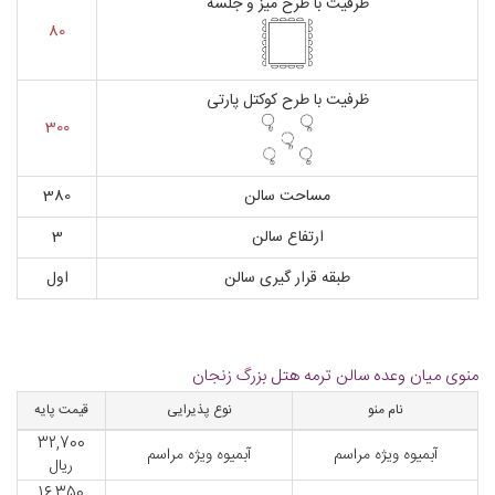
ظرفیت با طرح میز و جلسه
80
ظرفیت با طرح کوکتل پارتی
300
مساحت سالن
380
ارتفاع سالن
3
طبقه قرار گیری سالن
اول
منوی میان وعده سالن ترمه هتل بزرگ زنجان
نام منو
نوع پذیرایی
قیمت پایه
32,700
آبمیوه ویژه مراسم
آبمیوه ویژه مراسم
ریال
16,350