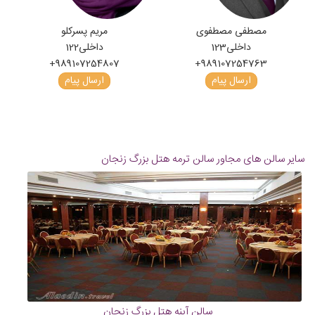
مصطفی مصطفوی
مریم پسرکلو
داخلی
123
داخلی
122
+989107254807
+989107254763
ارسال پیام
ارسال پیام
سایر سالن های مجاور سالن ترمه هتل بزرگ زنجان
سالن آینه هتل بزرگ زنجان