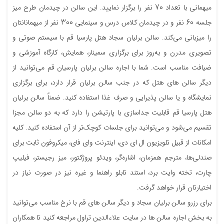
میهمانی با تعداد 70 نفر را برگزار نمایید. این سالن در چیدمان طرح میز
جلسه 60 نفر و در چیدمان کلاس درس و سینمایی 300 نفر از میهمانانتان
را میزبانی می‌کند. سالن برلیان سجاد هتل پارسیا قم با سیستم صوتی و
تصویری مدرن و به‌روز برای برگزاری سمینار، همایش، کارگاه آموزشی و
ضیافت مناسب است. شما با اجاره سالن برلیان پارسیان قم می‌توانید از
دیگر سالن های هتل که در جنب سالن برلیان قرار دارد، برای برگزاری
نمایشگاه و یا سالن پذیرایی و صرف غذا استفاده کنید. ضمناً سالن برلیان
هتل پارسیا قم قابلیت جداسازی با پارتیشن را دارد که به دو سالن مجزا
تقسیم می‌شود و می‌توانید برای جلسات کوچک‌تر از آن استفاده کنید. کلیه
امکانات از قبیل تلویزیون ال ای دی، اینترنت وای فای، میکروفون ثابت برای
صندلی‌ها، مترجم همزمان، اشاره‌گر، ویدئو پروژکتور، میز رجیستر، فیلیپ
چارت، تخته وایت برد، استند تابلو راهنما و غیره نیز در صورت نیاز در
اختیارتان قرار خواهد گرفت.
برای رزرو سالن برلیان سجاد و دیگر سالن های قم با نرخ مناسب می‌توانید
به بخش اجاره سالن ها در سایت علاءالدین تراول مراجعه کنید تا همکاران