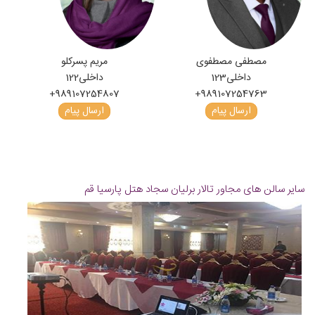
مصطفی مصطفوی
مریم پسرکلو
داخلی
123
داخلی
122
+989107254807
+989107254763
ارسال پیام
ارسال پیام
سایر سالن های مجاور تالار برلیان سجاد هتل پارسیا قم