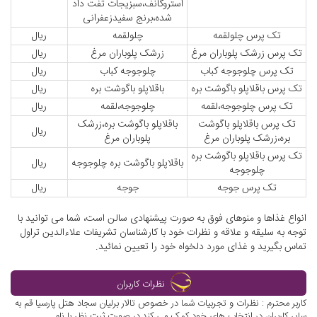
استروگانف،سبزیجات تفت داد
شده،برنج سفیدزعفرانی
تک پرس چلولقمه
چلولقمه
ریال
تک پرس زرشک پلوباران مرغ
زرشک پلوباران مرغ
ریال
تک پرس چلوجوجه کباب
چلوجوجه کباب
ریال
تک پرس باقلاپلو باگوشت بره
باقلاپلو باگوشت بره
ریال
تک پرس چلوجوجه،لقمه
چلوجوجه،لقمه
ریال
تک پرس باقلاپلو باگوشت
باقلاپلو باگوشت بره،زرشک
ریال
بره،زرشک پلوباران مرغ
پلوباران مرغ
تک پرس باقلاپلو باگوشت بره
باقلاپلو باگوشت بره چلوجوجه
ریال
چلوجوجه
تک پرس جوجه
جوجه
ریال
انواع غذاها و منوهای فوق به صورت پیشنهادی سالن است، شما می توانید با
توجه به سلیقه و علاقه و نظرات خود با کارشناسان تشریفات علاءالدین تراول
تماس بگیرید و غذای مورد دلخواه خود را تعیین نمائید.
نظرات کاربران
کاربر محترم : نظرات و تجربیات شما در خصوص تالار برلیان سجاد هتل پارسیا قم به
سایر کاربران در انتخاب های خود کمک می کند.در صورت ثبت نظر با نام