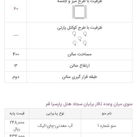
ظرفیت با طرح میز و جلسه
60
ظرفیت با طرح کوکتل پارتی
----
مساحت سالن
400
ارتفاع سالن
3
طبقه قرار گیری سالن
دوم
منوی میان وعده تالار برلیان سجاد هتل پارسیا قم
نام منو
نوع پذیرایی
قیمت پایه
248,000
منو شماره 1
آب معدنی-چای-کیک
ریال
434,000