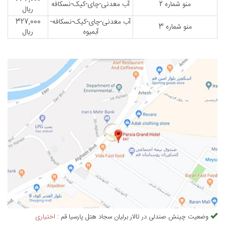
منو شماره 2
آب معدنی-چای-کیک-نسکافه
ریال
آب معدنی-چای-کیک-نسکافه-
327,000
منو شماره 3
آبمیوه
ریال
وضعیت چینش صندلی در
تالار برلیان سجاد هتل پارسیا قم
:
اختیاری