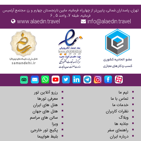
تهران، پاسداران شمالی، پایین‌تر از چهارراه فرمانیه، مابین نارنجستان چهارم و رز، مجتمع آرتمیس
فرمانیه، طبقه 7، واحد 5 , 6
www.alaedin.travel
info@alaedin.travel
تیم ما
رزرو آنلاین تور
تماس با ما
معرفی تورها
خدمات ما
هتل های ایران
نظرات کاربران
هتل های جهان
وبلاگ
سالن های مراسم
جاذبه ها
ویزا
راهنمای سفر
پکیج تور خارجی
درباره ایران
بلیط هواپیما